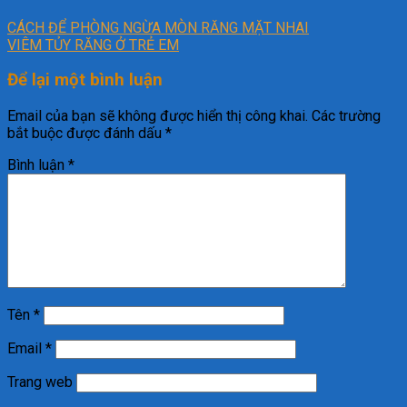
CÁCH ĐỂ PHÒNG NGỪA MÒN RĂNG MẶT NHAI
VIÊM TỦY RĂNG Ở TRẺ EM
Để lại một bình luận
Email của bạn sẽ không được hiển thị công khai.
Các trường
bắt buộc được đánh dấu
*
Bình luận
*
Tên
*
Email
*
Trang web