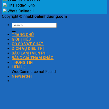
Hits Today : 645
Who's Online : 1
Copyright ©
nhakhoabinhduong.com
TRANG CHỦ
GIỚI THIỆU
CƠ SỞ VẬT CHẤT
DỊCH VỤ ĐIỀU TRỊ
BẢO LÃNH VIỆN PHÍ
BẢNG GIÁ THAM KHẢO
THÔNG TIN
LIÊN HỆ
WooCommerce not Found
Newsletter