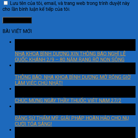
Lưu tên của tôi, email, và trang web trong trình duyệt này
cho lần bình luận kế tiếp của tôi.
BÀI VIẾT MỚI
29
Th8
NHA KHOA BÌNH DƯƠNG XIN THÔNG BÁO NGHĨ LỄ
QUỐC KHÁNH 2/9 – 80 NĂM RẠNG RỠ NON SÔNG
06
Th3
THÔNG BÁO: NHA KHOA BÌNH DƯƠNG MỞ RỘNG GIỜ
LÀM VIỆC CHỦ NHẬT!
27
Th2
CHÚC MỪNG NGÀY THẦY THUỐC VIỆT NAM 27/2
22
Th2
RĂNG SỨ THẨM MỸ: GIẢI PHÁP HOÀN HẢO CHO NỤ
CƯỜI TỎA SÁNG!
18
Th2