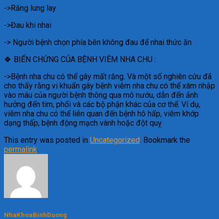
->Răng lung lay
->Đau khi nhai
-> Người bệnh chọn phía bên không đau để nhai thức ăn
🍀 BIẾN CHỨNG CỦA BỆNH VIÊM NHA CHU :
->Bệnh nha chu có thể gây mất răng. Và một số nghiên cứu đã
cho thấy rằng vi khuẩn gây bệnh viêm nha chu có thể xâm nhập
vào máu của người bệnh thông qua mô nướu, dẫn đến ảnh
hưởng đến tim, phổi và các bộ phận khác của cơ thể. Ví dụ,
viêm nha chu có thể liên quan đến bệnh hô hấp, viêm khớp
dạng thấp, bệnh động mạch vành hoặc đột quỵ
This entry was posted in
Uncategorized
. Bookmark the
permalink
.
NhaKhoaBinhDuong