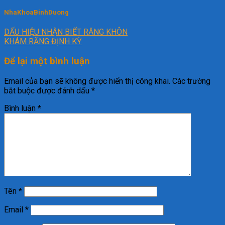
NhaKhoaBinhDuong
DẤU HIỆU NHẬN BIẾT RĂNG KHÔN
KHÁM RĂNG ĐỊNH KỲ
Để lại một bình luận
Email của bạn sẽ không được hiển thị công khai.
Các trường
bắt buộc được đánh dấu
*
Bình luận
*
Tên
*
Email
*