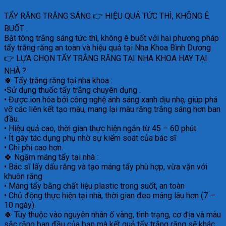
TẨY RĂNG TRẮNG SÁNG 👉 HIỆU QUẢ TỨC THÌ, KHÔNG Ê
BUỐT .
Bật tông trắng sáng tức thì, không ê buốt với hai phương pháp
tẩy trắng răng an toàn và hiệu quả tại Nha Khoa Bình Dương
👉 LỰA CHỌN TẨY TRẮNG RĂNG TẠI NHA KHOA HAY TẠI
NHÀ ?
🍀 Tẩy trắng răng tại nha khoa :
•Sử dụng thuốc tẩy trắng chuyên dụng .
• Được ion hóa bởi công nghệ ánh sáng xanh dịu nhẹ, giúp phá
vỡ các liên kết tạo màu, mang lại màu răng trắng sáng hơn ban
đầu.
• Hiệu quả cao, thời gian thực hiện ngắn từ 45 – 60 phút
• Ít gây tác dụng phụ nhờ sự kiểm soát của bác sĩ
• Chi phí cao hơn.
🍀 Ngậm máng tẩy tại nhà :
• Bác sĩ lấy dấu răng và tạo máng tẩy phù hợp, vừa vặn với
khuôn răng
• Máng tẩy bằng chất liệu plastic trong suốt, an toàn
• Chủ động thực hiện tại nhà, thời gian đeo máng lâu hơn (7 –
10 ngày).
🍀 Tùy thuộc vào nguyên nhân ố vàng, tình trạng, cơ địa và màu
sắc răng ban đầu của bạn mà kết quả tẩy trắng răng sẽ khác