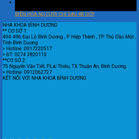
18
Th2
BIẾN HÓA NỤ CƯỜI CHỈ SAU 48 GIỜ!
NHA KHOA BÌNH DƯƠNG
** CƠ SỞ 1:
494-496 Đại Lộ Bình Dương , P. Hiệp Thành , TP. Thủ Dầu Một ,
Tỉnh Bình Dương
> Hotline: 0917220517
> ĐT: 0274 3820115
**CƠ SỞ 2:
75 Nguyễn Văn Tiết, P.Lái Thiêu, TX Thuận An, Bình Dương.
> Hotline: 0912062727
KẾT NỐI VỚI NHA KHOA BÌNH DƯƠNG