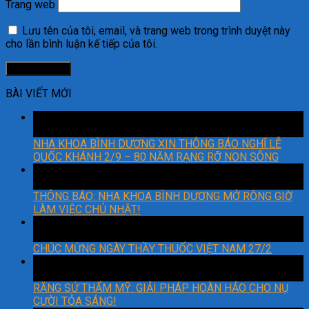
Trang web
Lưu tên của tôi, email, và trang web trong trình duyệt này
cho lần bình luận kế tiếp của tôi.
BÀI VIẾT MỚI
29
Th8
NHA KHOA BÌNH DƯƠNG XIN THÔNG BÁO NGHĨ LỄ
QUỐC KHÁNH 2/9 – 80 NĂM RẠNG RỠ NON SÔNG
06
Th3
THÔNG BÁO: NHA KHOA BÌNH DƯƠNG MỞ RỘNG GIỜ
LÀM VIỆC CHỦ NHẬT!
27
Th2
CHÚC MỪNG NGÀY THẦY THUỐC VIỆT NAM 27/2
22
Th2
RĂNG SỨ THẨM MỸ: GIẢI PHÁP HOÀN HẢO CHO NỤ
CƯỜI TỎA SÁNG!