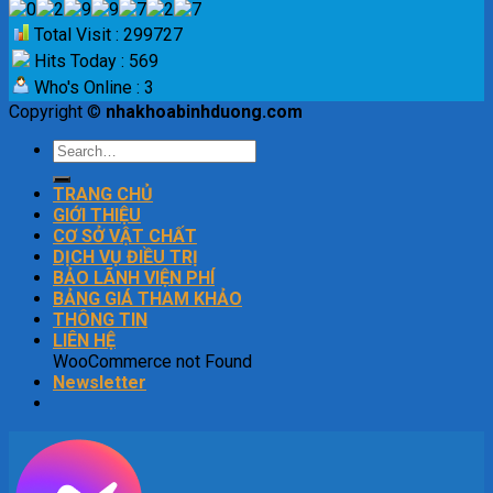
Total Visit : 299727
Hits Today : 569
Who's Online : 3
Copyright ©
nhakhoabinhduong.com
TRANG CHỦ
GIỚI THIỆU
CƠ SỞ VẬT CHẤT
DỊCH VỤ ĐIỀU TRỊ
BẢO LÃNH VIỆN PHÍ
BẢNG GIÁ THAM KHẢO
THÔNG TIN
LIÊN HỆ
WooCommerce not Found
Newsletter