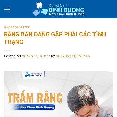
Skip
to
content
UNCATEGORIZED
RĂNG BẠN ĐANG GẶP PHẢI CÁC TÌNH
TRẠNG
POSTED ON
THÁNG 12 18, 2023
BY
NHAKHOABINHDUONG