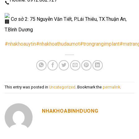
Cơ sở 2: 75 Nguyễn Văn Tiết, P.Lái Thiêu, TX.Thuận An,
T.Bình Dương
#nhakhoauytin
#nhakhoathudaumot
#trongrangimplant
#matran
This entry was posted in
Uncategorized
. Bookmark the
permalink
.
NHAKHOABINHDUONG