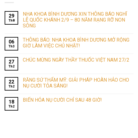
NHA KHOA BÌNH DƯƠNG XIN THÔNG BÁO NGHĨ
29
LỄ QUỐC KHÁNH 2/9 – 80 NĂM RẠNG RỠ NON
Th8
SÔNG
THÔNG BÁO: NHA KHOA BÌNH DƯƠNG MỞ RỘNG
06
GIỜ LÀM VIỆC CHỦ NHẬT!
Th3
CHÚC MỪNG NGÀY THẦY THUỐC VIỆT NAM 27/2
27
Th2
RĂNG SỨ THẨM MỸ: GIẢI PHÁP HOÀN HẢO CHO
22
NỤ CƯỜI TỎA SÁNG!
Th2
BIẾN HÓA NỤ CƯỜI CHỈ SAU 48 GIỜ!
18
Th2