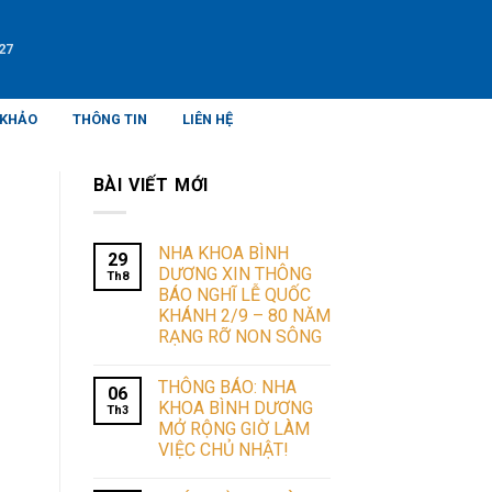
27
 KHẢO
THÔNG TIN
LIÊN HỆ
BÀI VIẾT MỚI
NHA KHOA BÌNH
29
DƯƠNG XIN THÔNG
Th8
BÁO NGHĨ LỄ QUỐC
KHÁNH 2/9 – 80 NĂM
RẠNG RỠ NON SÔNG
THÔNG BÁO: NHA
06
KHOA BÌNH DƯƠNG
Th3
MỞ RỘNG GIỜ LÀM
VIỆC CHỦ NHẬT!