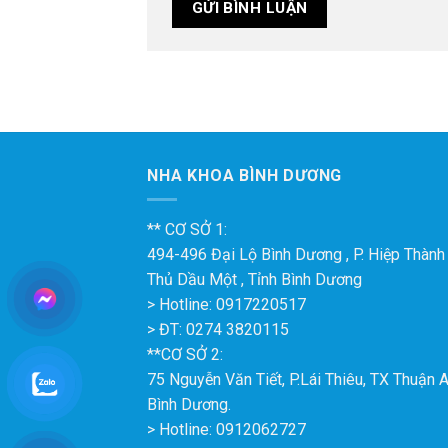
NHA KHOA BÌNH DƯƠNG
** CƠ SỞ 1:
494-496 Đại Lộ Bình Dương , P. Hiệp Thành ,
Thủ Dầu Một , Tỉnh Bình Dương
> Hotline: 0917220517
> ĐT: 0274 3820115
**CƠ SỞ 2:
75 Nguyễn Văn Tiết, P.Lái Thiêu, TX Thuận A
Bình Dương.
> Hotline: 0912062727