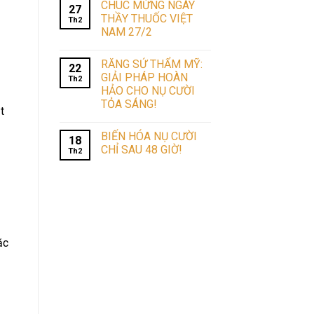
CHÚC MỪNG NGÀY
27
THẦY THUỐC VIỆT
Th2
NAM 27/2
RĂNG SỨ THẨM MỸ:
22
GIẢI PHÁP HOÀN
Th2
HẢO CHO NỤ CƯỜI
TỎA SÁNG!
t
BIẾN HÓA NỤ CƯỜI
18
CHỈ SAU 48 GIỜ!
Th2
ặc