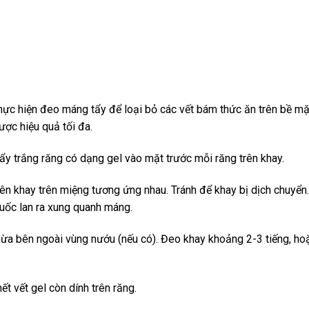
hực hiện đeo máng tẩy để loại bỏ các vết bám thức ăn trên bề mặ
ược hiệu quả tối đa.
y trắng răng có dạng gel vào mặt trước mỗi răng trên khay.
n khay trên miệng tương ứng nhau. Tránh để khay bị dịch chuyển.
uốc lan ra xung quanh máng.
ừa bên ngoài vùng nướu (nếu có). Đeo khay khoảng 2-3 tiếng, ho
ết vết gel còn dính trên răng.