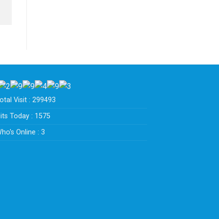
tal Visit : 299493
its Today : 1575
ho's Online : 3