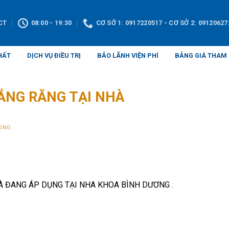
CT
08:00 - 19:30
CƠ SỞ 1: 0917220517 - CƠ SỞ 2: 09120627
HẤT
DỊCH VỤ ĐIỀU TRỊ
BẢO LÃNH VIỆN PHÍ
BẢNG GIÁ THAM
ẮNG RĂNG TẠI NHÀ
ONG
 ĐANG ÁP DỤNG TẠI NHA KHOA BÌNH DƯƠNG .