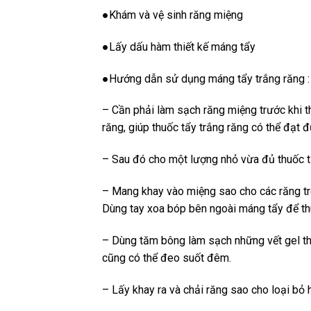
●Khám và vệ sinh răng miệng
●Lấy dấu hàm thiết kế máng tẩy
●Hướng dẫn sử dụng máng tẩy trắng răng :
– Cần phải làm sạch răng miệng trước khi t
răng, giúp thuốc tẩy trắng răng có thể đạt đ
– Sau đó cho một lượng nhỏ vừa đủ thuốc tẩ
– Mang khay vào miệng sao cho các răng trê
Dùng tay xoa bóp bên ngoài máng tẩy để th
– Dùng tăm bông làm sạch những vết gel th
cũng có thể đeo suốt đêm.
– Lấy khay ra và chải răng sao cho loại bỏ h