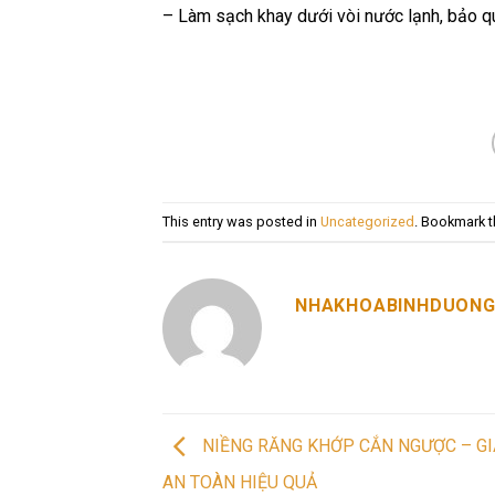
– Làm sạch khay dưới vòi nước lạnh, bảo qu
This entry was posted in
Uncategorized
. Bookmark 
NHAKHOABINHDUON
NIỀNG RĂNG KHỚP CẮN NGƯỢC – GI
AN TOÀN HIỆU QUẢ