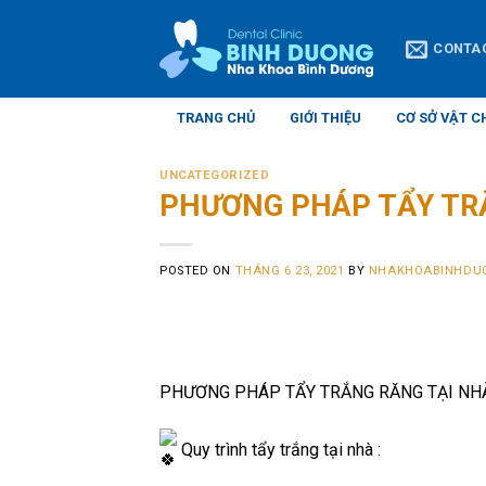
Skip
to
CONTA
content
TRANG CHỦ
GIỚI THIỆU
CƠ SỞ VẬT C
UNCATEGORIZED
PHƯƠNG PHÁP TẨY TR
POSTED ON
THÁNG 6 23, 2021
BY
NHAKHOABINHDU
PHƯƠNG PHÁP TẨY TRẮNG RĂNG TẠI NHÀ
Quy trình tẩy trắng tại nhà :