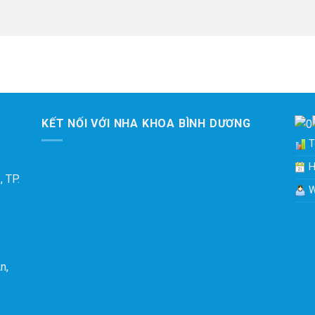
KẾT NỐI VỚI NHA KHOA BÌNH DƯƠNG
To
H
 TP.
W
n,