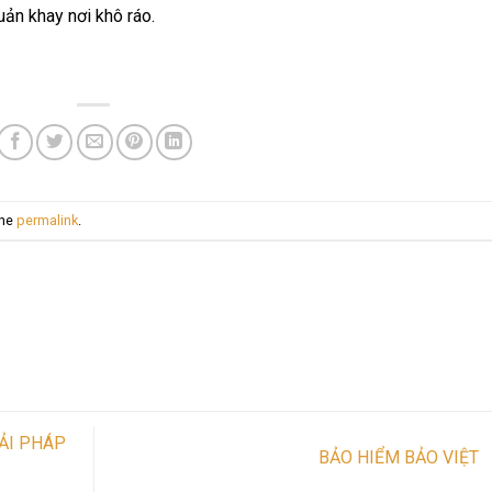
ản khay nơi khô ráo.
the
permalink
.
G
ẢI PHÁP
BẢO HIỂM BẢO VIỆT