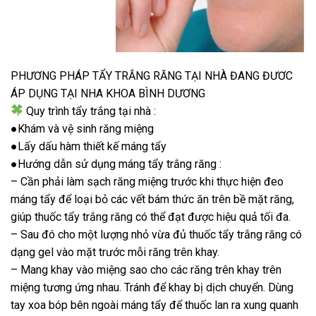
PHƯƠNG PHÁP TẨY TRẮNG RĂNG TẠI NHÀ ĐANG ĐƯƠC
ÁP DỤNG TẠI NHA KHOA BÌNH DƯƠNG
Quy trình tẩy trắng tại nhà :
●Khám và vệ sinh răng miệng
●Lấy dấu hàm thiết kế máng tẩy
●Hướng dẫn sử dụng máng tẩy trắng răng :
– Cần phải làm sạch răng miệng trước khi thực hiện đeo
máng tẩy để loại bỏ các vết bám thức ăn trên bề mặt răng,
giúp thuốc tẩy trắng răng có thể đạt được hiệu quả tối đa.
– Sau đó cho một lượng nhỏ vừa đủ thuốc tẩy trắng răng có
dạng gel vào mặt trước mỗi răng trên khay.
– Mang khay vào miệng sao cho các răng trên khay trên
miệng tương ứng nhau. Tránh để khay bị dịch chuyển. Dùng
tay xoa bóp bên ngoài máng tẩy để thuốc lan ra xung quanh