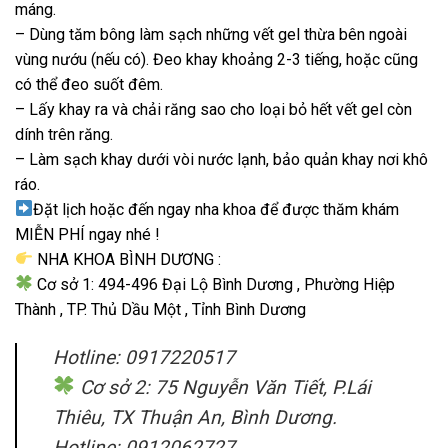
máng.
– Dùng tăm bông làm sạch những vết gel thừa bên ngoài
vùng nướu (nếu có). Đeo khay khoảng 2-3 tiếng, hoặc cũng
có thể đeo suốt đêm.
– Lấy khay ra và chải răng sao cho loại bỏ hết vết gel còn
dính trên răng.
– Làm sạch khay dưới vòi nước lạnh, bảo quản khay nơi khô
ráo.
Đặt lịch hoặc đến ngay nha khoa để được thăm khám
MIỄN PHÍ ngay nhé !
NHA KHOA BÌNH DƯƠNG :
Cơ sở 1: 494-496 Đại Lộ Bình Dương , Phường Hiệp
Thành , TP. Thủ Dầu Một , Tỉnh Bình Dương
Hotline: 0917220517
Cơ sở 2: 75 Nguyễn Văn Tiết, P.Lái
Thiêu, TX Thuận An, Bình Dương.
Hotline: 0912062727