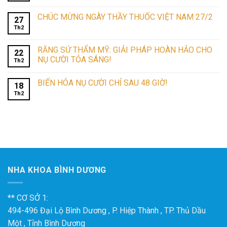
CHÚC MỪNG NGÀY THẦY THUỐC VIỆT NAM 27/2
27
Th2
RĂNG SỨ THẨM MỸ: GIẢI PHÁP HOÀN HẢO CHO
22
NỤ CƯỜI TỎA SÁNG!
Th2
BIẾN HÓA NỤ CƯỜI CHỈ SAU 48 GIỜ!
18
Th2
NHA KHOA BÌNH DƯƠNG
** CƠ SỞ 1:
494-496 Đại Lộ Bình Dương , P. Hiệp Thành , TP. Thủ Dầu
Một , Tỉnh Bình Dương