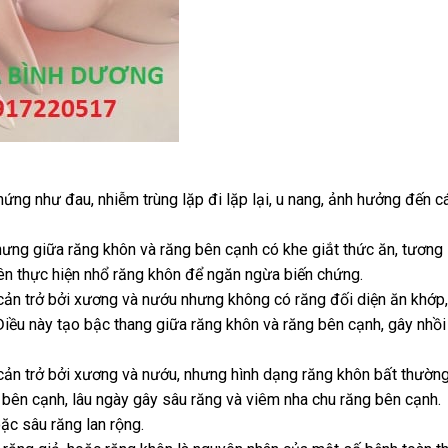
hứng như đau, nhiễm trùng lặp đi lặp lại, u nang, ảnh hưởng đến c
ưng giữa răng khôn và răng bên cạnh có khe giắt thức ăn, tương 
ên thực hiện nhổ răng khôn để ngăn ngừa biến chứng.
ản trở bởi xương và nướu nhưng không có răng đối diện ăn khớp
Điều này tạo bậc thang giữa răng khôn và răng bên cạnh, gây nhồi
ản trở bởi xương và nướu, nhưng hình dạng răng khôn bất thường
g bên cạnh, lâu ngày gây sâu răng và viêm nha chu răng bên cạnh.
c sâu răng lan rộng.