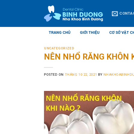
Skip
to
CONTA
content
TRANG CHỦ
GIỚI THIỆU
CƠ SỞ VẬT C
UNCATEGORIZED
NÊN NHỔ RĂNG KHÔN 
POSTED ON
THÁNG 10 22, 2021
BY
NHAKHOABINHD