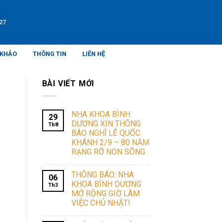
27
 KHẢO
THÔNG TIN
LIÊN HỆ
BÀI VIẾT MỚI
NHA KHOA BÌNH
29
DƯƠNG XIN THÔNG
Th8
BÁO NGHĨ LỄ QUỐC
KHÁNH 2/9 – 80 NĂM
RẠNG RỠ NON SÔNG
THÔNG BÁO: NHA
06
KHOA BÌNH DƯƠNG
Th3
MỞ RỘNG GIỜ LÀM
VIỆC CHỦ NHẬT!