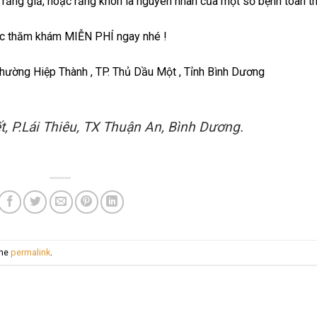
 răng giả, hoặc răng khôn là nguyên nhân của một số bệnh toàn t
ợc thăm khám MIỄN PHÍ ngay nhé !
hường Hiệp Thành , TP. Thủ Dầu Một , Tỉnh Bình Dương
, P.Lái Thiêu, TX Thuận An, Bình Dương.
the
permalink
.
G