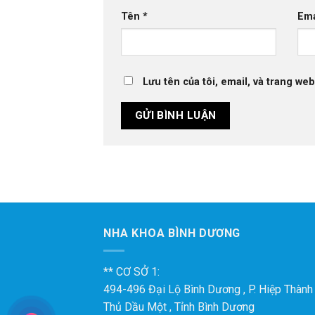
Tên
*
Em
Lưu tên của tôi, email, và trang web
NHA KHOA BÌNH DƯƠNG
** CƠ SỞ 1:
494-496 Đại Lộ Bình Dương , P. Hiệp Thành ,
Thủ Dầu Một , Tỉnh Bình Dương