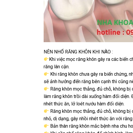
NÊN NHỔ RĂNG KHÔN KHI NÀO :
Khi việc mọc răng khôn gây ra các biến c
răng lân cận.
Khi răng khôn chưa gây ra biến chứng, nh
sẽ ảnh hưởng đến răng bên cạnh thì cũng n
Răng khôn mọc thẳng, đủ chỗ, không bị c
làm răng khôn trồi dài xuống hàm đối diện. 
nhét thức ăn, lở loét nướu hàm đối diện.
Răng khôn mọc thẳng, đủ chỗ, không bị c
nhỏ, dị dạng, gây nhồi nhét thức ăn với răn
Bản thân răng khôn mắc bệnh nha chu hoặ