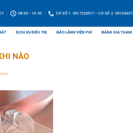
CT
08:00 - 19:30
CƠ SỞ 1: 0917220517 - CƠ SỞ 2: 09120627
HẤT
DỊCH VỤ ĐIỀU TRỊ
BẢO LÃNH VIỆN PHÍ
BẢNG GIÁ THAM
KHI NÀO
UONG