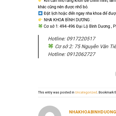
Khi cần nhổ răng khôn để chỉnh hình, làm
khác cũng nên được nhổ bỏ.
Đặt lịch hoặc đến ngay nha khoa để đư
NHA KHOA BÌNH DƯƠNG :
Cơ sở 1: 494-496 Đại Lộ Bình Dương , P
Hotline: 0917220517
Cơ sở 2: 75 Nguyễn Văn Tiết
Hotline: 0912062727
This entry was posted in
Uncategorized
. Bookmark 
NHAKHOABINHDUON