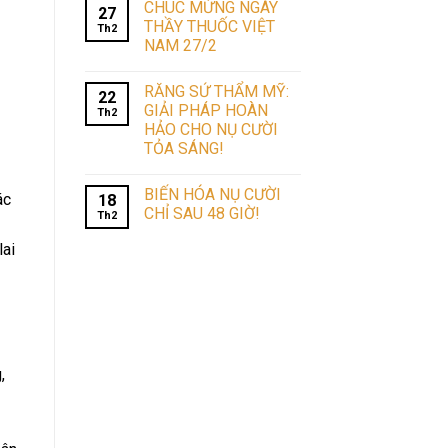
CHÚC MỪNG NGÀY
27
THẦY THUỐC VIỆT
Th2
NAM 27/2
RĂNG SỨ THẨM MỸ:
22
GIẢI PHÁP HOÀN
Th2
HẢO CHO NỤ CƯỜI
TỎA SÁNG!
BIẾN HÓA NỤ CƯỜI
ác
18
CHỈ SAU 48 GIỜ!
Th2
lai
,
,