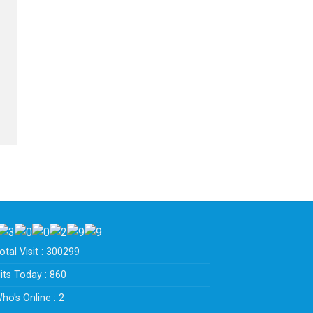
tal Visit : 300299
its Today : 860
ho's Online : 2