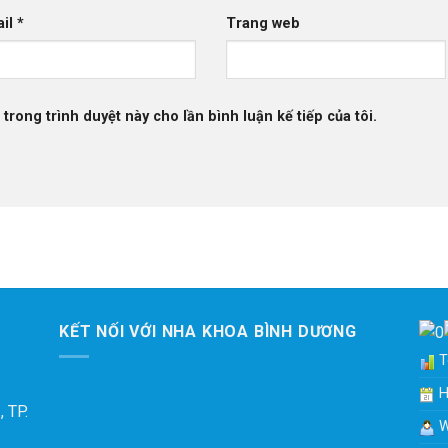
ail
*
Trang web
 trong trình duyệt này cho lần bình luận kế tiếp của tôi.
KẾT NỐI VỚI NHA KHOA BÌNH DƯƠNG
To
H
 TP.
W