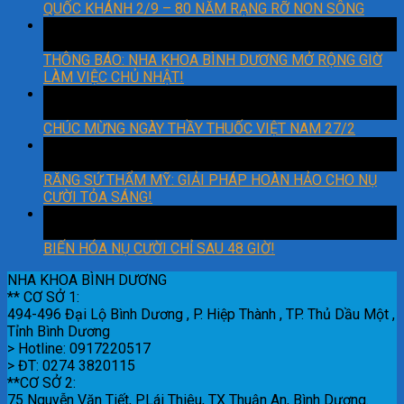
QUỐC KHÁNH 2/9 – 80 NĂM RẠNG RỠ NON SÔNG
06
Th3
THÔNG BÁO: NHA KHOA BÌNH DƯƠNG MỞ RỘNG GIỜ
LÀM VIỆC CHỦ NHẬT!
27
Th2
CHÚC MỪNG NGÀY THẦY THUỐC VIỆT NAM 27/2
22
Th2
RĂNG SỨ THẨM MỸ: GIẢI PHÁP HOÀN HẢO CHO NỤ
CƯỜI TỎA SÁNG!
18
Th2
BIẾN HÓA NỤ CƯỜI CHỈ SAU 48 GIỜ!
NHA KHOA BÌNH DƯƠNG
** CƠ SỞ 1:
494-496 Đại Lộ Bình Dương , P. Hiệp Thành , TP. Thủ Dầu Một ,
Tỉnh Bình Dương
> Hotline: 0917220517
> ĐT: 0274 3820115
**CƠ SỞ 2:
75 Nguyễn Văn Tiết, P.Lái Thiêu, TX Thuận An, Bình Dương.