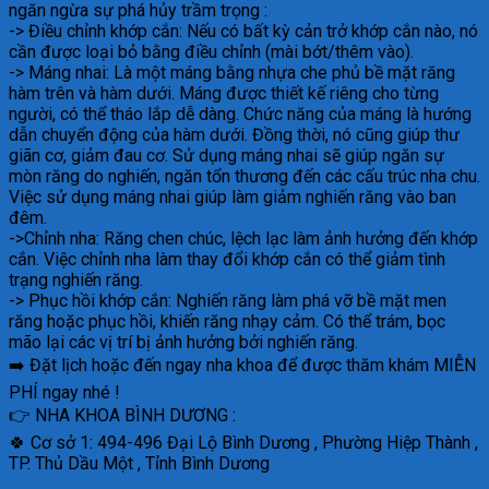
ngăn ngừa sự phá hủy trầm trọng :
-> Điều chỉnh khớp cắn: Nếu có bất kỳ cản trở khớp cắn nào, nó
cần được loại bỏ bằng điều chỉnh (mài bớt/thêm vào).
-> Máng nhai: Là một máng bằng nhựa che phủ bề mặt răng
hàm trên và hàm dưới. Máng được thiết kế riêng cho từng
người, có thể tháo lắp dễ dàng. Chức năng của máng là hướng
dẫn chuyển động của hàm dưới. Đồng thời, nó cũng giúp thư
giãn cơ, giảm đau cơ. Sử dụng máng nhai sẽ giúp ngăn sự
mòn răng do nghiến, ngăn tổn thương đến các cấu trúc nha chu.
Việc sử dụng máng nhai giúp làm giảm nghiến răng vào ban
đêm.
->Chỉnh nha: Răng chen chúc, lệch lạc làm ảnh hưởng đến khớp
cắn. Việc chỉnh nha làm thay đổi khớp cắn có thể giảm tình
trạng nghiến răng.
-> Phục hồi khớp cắn: Nghiến răng làm phá vỡ bề mặt men
răng hoặc phục hồi, khiến răng nhạy cảm. Có thể trám, bọc
mão lại các vị trí bị ảnh hưởng bởi nghiến răng.
➡️ Đặt lịch hoặc đến ngay nha khoa để được thăm khám MIỄN
PHÍ ngay nhé !
👉 NHA KHOA BÌNH DƯƠNG :
🍀 Cơ sở 1: 494-496 Đại Lộ Bình Dương , Phường Hiệp Thành ,
TP. Thủ Dầu Một , Tỉnh Bình Dương