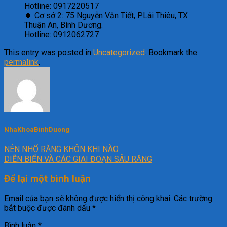
Hotline: 0917220517
🍀 Cơ sở 2: 75 Nguyễn Văn Tiết, P.Lái Thiêu, TX
Thuận An, Bình Dương.
Hotline: 0912062727
This entry was posted in
Uncategorized
. Bookmark the
permalink
.
NhaKhoaBinhDuong
NÊN NHỔ RĂNG KHÔN KHI NÀO
DIỄN BIẾN VÀ CÁC GIAI ĐOẠN SÂU RĂNG
Để lại một bình luận
Email của bạn sẽ không được hiển thị công khai.
Các trường
bắt buộc được đánh dấu
*
Bình luận
*