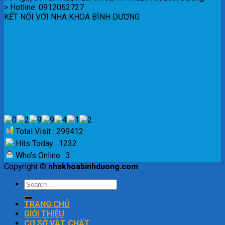
> Hotline: 0912062727
KẾT NỐI VỚI NHA KHOA BÌNH DƯƠNG
Total Visit : 299412
Hits Today : 1232
Who's Online : 3
Copyright ©
nhakhoabinhduong.com
TRANG CHỦ
GIỚI THIỆU
CƠ SỞ VẬT CHẤT