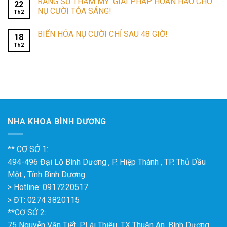
RĂNG SỨ THẨM MỸ: GIẢI PHÁP HOÀN HẢO CHO
22
NỤ CƯỜI TỎA SÁNG!
Th2
BIẾN HÓA NỤ CƯỜI CHỈ SAU 48 GIỜ!
18
Th2
NHA KHOA BÌNH DƯƠNG
** CƠ SỞ 1:
494-496 Đại Lộ Bình Dương , P. Hiệp Thành , TP. Thủ Dầu
Một , Tỉnh Bình Dương
> Hotline: 0917220517
> ĐT: 0274 3820115
**CƠ SỞ 2:
75 Nguyễn Văn Tiết, P.Lái Thiêu, TX Thuận An, Bình Dương.