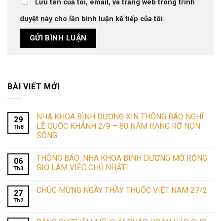
Lưu tên của tôi, email, và trang web trong trình
duyệt này cho lần bình luận kế tiếp của tôi.
BÀI VIẾT MỚI
NHA KHOA BÌNH DƯƠNG XIN THÔNG BÁO NGHĨ
29
LỄ QUỐC KHÁNH 2/9 – 80 NĂM RẠNG RỠ NON
Th8
SÔNG
THÔNG BÁO: NHA KHOA BÌNH DƯƠNG MỞ RỘNG
06
GIỜ LÀM VIỆC CHỦ NHẬT!
Th3
CHÚC MỪNG NGÀY THẦY THUỐC VIỆT NAM 27/2
27
Th2