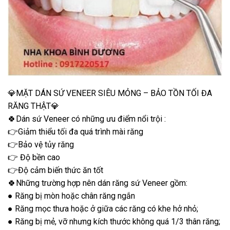
💎MẶT DÁN SỨ VENEER SIÊU MỎNG – BẢO TỒN TỐI ĐA
RĂNG THẬT💎
🍀Dán sứ Veneer có những ưu điểm nổi trội :
👉Giảm thiểu tối đa quá trình mài răng
👉Bảo vệ tủy răng
👉 Độ bền cao
👉Độ cảm biến thức ăn tốt
🍀Những trường hợp nên dán răng sứ Veneer gồm:
● Răng bị mòn hoặc chân răng ngắn
● Răng mọc thưa hoặc ở giữa các răng có khe hở nhỏ;
● Răng bị mẻ, vỡ nhưng kích thước không quá 1/3 thân răng;