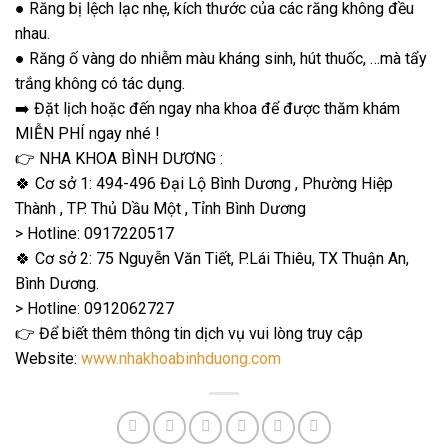
● Răng bị lệch lạc nhẹ, kích thước của các răng không đều
nhau.
● Răng ố vàng do nhiễm màu kháng sinh, hút thuốc, …mà tẩy
trắng không có tác dụng.
➡️ Đặt lịch hoặc đến ngay nha khoa để được thăm khám
MIỄN PHÍ ngay nhé !
👉 NHA KHOA BÌNH DƯƠNG :
🍀 Cơ sở 1: 494-496 Đại Lộ Bình Dương , Phường Hiệp
Thành , TP. Thủ Dầu Một , Tỉnh Bình Dương
> Hotline: 0917220517
🍀 Cơ sở 2: 75 Nguyễn Văn Tiết, P.Lái Thiêu, TX Thuận An,
Bình Dương.
> Hotline: 0912062727
👉 Để biết thêm thông tin dịch vụ vui lòng truy cập
Website:
www.nhakhoabinhduong.com