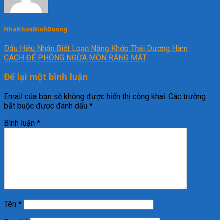
NhaKhoaBinhDuong
Dấu Hiệu Nhận Biết Loạn Năng Khớp Thái Dương Hàm
CÁCH ĐỂ PHÒNG NGỪA MÒN RĂNG MẶT
Để lại một bình luận
Email của bạn sẽ không được hiển thị công khai.
Các trường
bắt buộc được đánh dấu
*
Bình luận
*
Tên
*