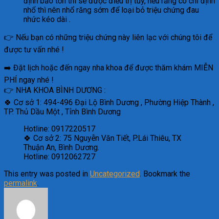
định bảo tồn thì sẽ được điều trị tủy, nếu răng có chỉ định
nhổ thì nên nhổ răng sớm để loại bỏ triệu chứng đau
nhức kéo dài .
👉 Nếu bạn có những triệu chứng này liên lạc với chúng tôi để
được tư vấn nhé !
➡️ Đặt lịch hoặc đến ngay nha khoa để được thăm khám MIỄN
PHÍ ngay nhé !
👉 NHA KHOA BÌNH DƯƠNG :
🍀 Cơ sở 1: 494-496 Đại Lộ Bình Dương , Phường Hiệp Thành ,
TP. Thủ Dầu Một , Tỉnh Bình Dương
Hotline: 0917220517
🍀 Cơ sở 2: 75 Nguyễn Văn Tiết, P.Lái Thiêu, TX
Thuận An, Bình Dương.
Hotline: 0912062727
This entry was posted in
Uncategorized
. Bookmark the
permalink
.