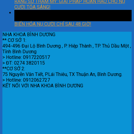
RĂNG SỨ THẨM MỸ: GIẢI PHÁP HOÀN HẢO CHO NỤ
CƯỜI TỎA SÁNG!
18
Th2
BIẾN HÓA NỤ CƯỜI CHỈ SAU 48 GIỜ!
NHA KHOA BÌNH DƯƠNG
** CƠ SỞ 1:
494-496 Đại Lộ Bình Dương , P. Hiệp Thành , TP. Thủ Dầu Một ,
Tỉnh Bình Dương
> Hotline: 0917220517
> ĐT: 0274 3820115
**CƠ SỞ 2:
75 Nguyễn Văn Tiết, P.Lái Thiêu, TX Thuận An, Bình Dương.
> Hotline: 0912062727
KẾT NỐI VỚI NHA KHOA BÌNH DƯƠNG