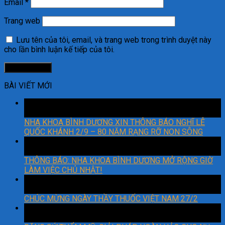
Email
*
Trang web
Lưu tên của tôi, email, và trang web trong trình duyệt này
cho lần bình luận kế tiếp của tôi.
BÀI VIẾT MỚI
29
Th8
NHA KHOA BÌNH DƯƠNG XIN THÔNG BÁO NGHĨ LỄ
QUỐC KHÁNH 2/9 – 80 NĂM RẠNG RỠ NON SÔNG
06
Th3
THÔNG BÁO: NHA KHOA BÌNH DƯƠNG MỞ RỘNG GIỜ
LÀM VIỆC CHỦ NHẬT!
27
Th2
CHÚC MỪNG NGÀY THẦY THUỐC VIỆT NAM 27/2
22
Th2