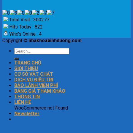
Total Visit : 300277
Hits Today : 822
Who's Online : 4
Copyright ©
nhakhoabinhduong.com
TRANG CHỦ
GIỚI THIỆU
CƠ SỞ VẬT CHẤT
DỊCH VỤ ĐIỀU TRỊ
BẢO LÃNH VIỆN PHÍ
BẢNG GIÁ THAM KHẢO
THÔNG TIN
LIÊN HỆ
WooCommerce not Found
Newsletter