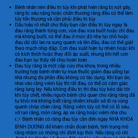
Bệnh nhân nên điều trị tủy khi phát hiện răng bị nứt gãy,
răng bị sâu nặng hoặc chấn thương răng đều có thể làm
tủy tổn thương và cần phải điều trị tủy.
Dấu hiệu rõ nhất cho thấy bạn cần điều trị tủy ngay là
đau răng thành từng cơn, vừa đau vừa buốt hoặc chỉ đau
mà không buốt, có thể đau ở mức độ nhẹ tại chỗ hoặc
đau dữ dội lan ra xung quanh và lên đầu, đau có thể giật
theo mạch nhịp đập. Cơn đau xuất hiện tự nhiên hoặc khi
có kích thích hoặc thay đổi áp suất, nhưng khi hết cơn
đau bạn lại thấy dễ chịu hoàn toàn .
Đau tủy răng là một cấp cứu nha khoa, trong nhiều
trường hợp bệnh nhân tự mua thuốc giảm đau uống tại
nhà nhưng đa phần đều không có tác dụng. Khi bạn ăn,
nhai vào răng viêm tủy thì rất đau, có thể có cảm giác
răng lung lay. Nếu không điều trị thì đau tủy kéo dài tới
khi tủy chết, nhiều người bệnh chủ quan cho rằng răng đã
tự khỏi mà không biết rằng nhiễm khuẩn sẽ đi ra vùng
quanh chóp chân răng. Răng viêm tủy có thể có lỗ sâu,
vỡ rạn răng, mòn răng, áp xe răng hoặc viêm nha chu.
👉 Bệnh nhân có răng đau tủy cần đến ngay NHA KHOA
BÌNH DƯƠNG để khám chẩn đoán bệnh, tình trạng mô
răng nhằm có những chỉ định kịp thời. Nếu răng có chỉ