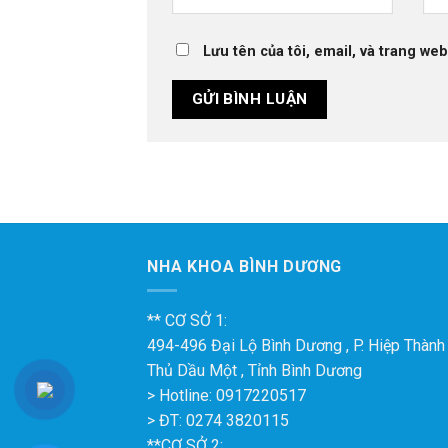
Lưu tên của tôi, email, và trang web
NHA KHOA BÌNH DƯƠNG
** CƠ SỞ 1:
494-496 Đại Lộ Bình Dương , P. Hiệp Thành ,
Thủ Dầu Một , Tỉnh Bình Dương
> Hotline: 0917220517
> ĐT: 0274 3820115
**CƠ SỞ 2: