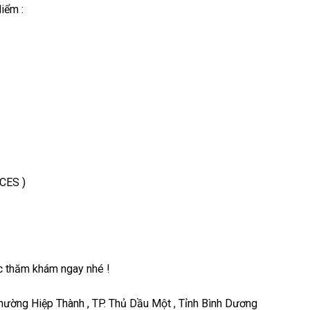
iểm :
CES )
c thăm khám ngay nhé !
hường Hiệp Thành , TP. Thủ Dầu Một , Tỉnh Bình Dương