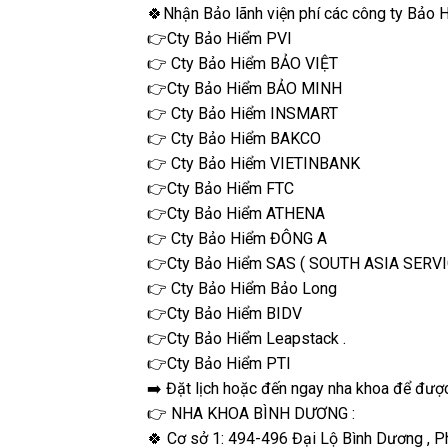
🍀Nhận Bảo lãnh viện phí các công ty Bảo H
👉Cty Bảo Hiểm PVI
👉 Cty Bảo Hiểm BẢO VIỆT
👉Cty Bảo Hiểm BẢO MINH
👉 Cty Bảo Hiểm INSMART
👉 Cty Bảo Hiểm BAKCO
👉 Cty Bảo Hiểm VIETINBANK
👉Cty Bảo Hiểm FTC
👉Cty Bảo Hiểm ATHENA
👉 Cty Bảo Hiểm ĐÔNG A
👉Cty Bảo Hiểm SAS ( SOUTH ASIA SERVI
👉 Cty Bảo Hiểm Bảo Long
👉Cty Bảo Hiểm BIDV
👉Cty Bảo Hiểm Leapstack .
👉Cty Bảo Hiểm PTI
➡️ Đặt lịch hoặc đến ngay nha khoa để đượ
👉 NHA KHOA BÌNH DƯƠNG :
🍀 Cơ sở 1: 494-496 Đại Lộ Bình Dương , P