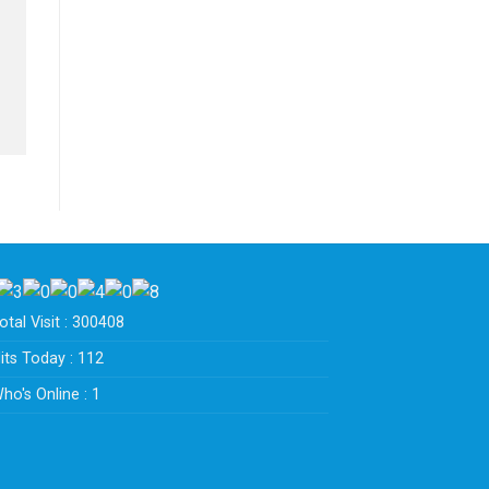
tal Visit : 300408
its Today : 112
ho's Online : 1