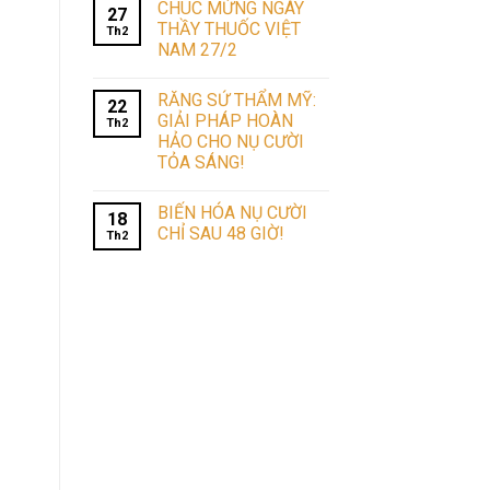
CHÚC MỪNG NGÀY
27
THẦY THUỐC VIỆT
Th2
NAM 27/2
RĂNG SỨ THẨM MỸ:
22
GIẢI PHÁP HOÀN
Th2
HẢO CHO NỤ CƯỜI
TỎA SÁNG!
BIẾN HÓA NỤ CƯỜI
18
CHỈ SAU 48 GIỜ!
Th2