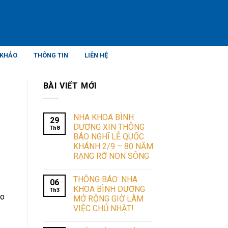
 KHẢO
THÔNG TIN
LIÊN HỆ
BÀI VIẾT MỚI
NHA KHOA BÌNH
29
DƯƠNG XIN THÔNG
Th8
BÁO NGHĨ LỄ QUỐC
KHÁNH 2/9 – 80 NĂM
RẠNG RỠ NON SÔNG
THÔNG BÁO: NHA
06
KHOA BÌNH DƯƠNG
Th3
ảo
MỞ RỘNG GIỜ LÀM
VIỆC CHỦ NHẬT!