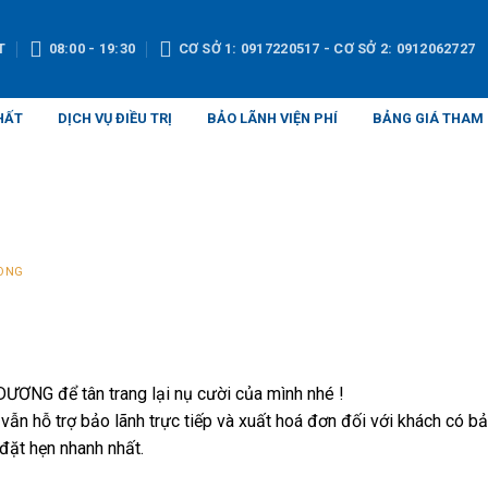
T
08:00 - 19:30
CƠ SỞ 1: 0917220517 - CƠ SỞ 2: 0912062727
HẤT
DỊCH VỤ ĐIỀU TRỊ
BẢO LÃNH VIỆN PHÍ
BẢNG GIÁ THAM
ONG
ƠNG để tân trang lại nụ cười của mình nhé !
 hỗ trợ bảo lãnh trực tiếp và xuất hoá đơn đối với khách có b
đặt hẹn nhanh nhất.