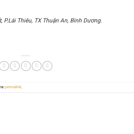
, P.Lái Thiêu, TX Thuận An, Bình Dương.
the
permalink
.
G