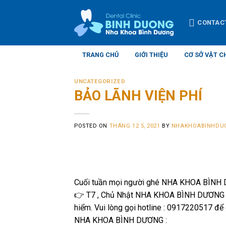
Skip
to
CONTAC
content
TRANG CHỦ
GIỚI THIỆU
CƠ SỞ VẬT C
UNCATEGORIZED
BẢO LÃNH VIỆN PHÍ
POSTED ON
THÁNG 12 5, 2021
BY
NHAKHOABINHDU
Cuối tuần mọi người ghé NHA KHOA BÌNH DƯ
👉 T7 , Chủ Nhật NHA KHOA BÌNH DƯƠNG vẫn
hiểm. Vui lòng gọi hotline : 0917220517 để 
NHA KHOA BÌNH DƯƠNG :