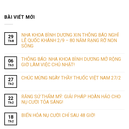
BÀI VIẾT MỚI
NHA KHOA BÌNH DƯƠNG XIN THÔNG BÁO NGHĨ
29
LỄ QUỐC KHÁNH 2/9 – 80 NĂM RẠNG RỠ NON
Th8
SÔNG
THÔNG BÁO: NHA KHOA BÌNH DƯƠNG MỞ RỘNG
06
GIỜ LÀM VIỆC CHỦ NHẬT!
Th3
CHÚC MỪNG NGÀY THẦY THUỐC VIỆT NAM 27/2
27
Th2
RĂNG SỨ THẨM MỸ: GIẢI PHÁP HOÀN HẢO CHO
22
NỤ CƯỜI TỎA SÁNG!
Th2
BIẾN HÓA NỤ CƯỜI CHỈ SAU 48 GIỜ!
18
Th2