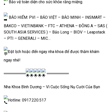
Bảo vệ toàn diện cho sức khỏe răng miệng.
BẢO HIỂM: PVI – BẢO VIỆT – BẢO MINH – INSMART –
BAKCO – VIETINBANK – FTC – ATHENA – ĐÔNG A – SAS (
SOUTH ASIA SERVICES ) – Bảo Long – BIDV – Leapstack
– PTI – GENERALI – MIC…
Đặt lịch hoặc đến ngay nha khoa để được thăm khám
ngay nhé!
════════
════════
Nha Khoa Bình Dương – Vì Cuộc Sống Nụ Cười Của Bạn
Hotline: 0917.220.517