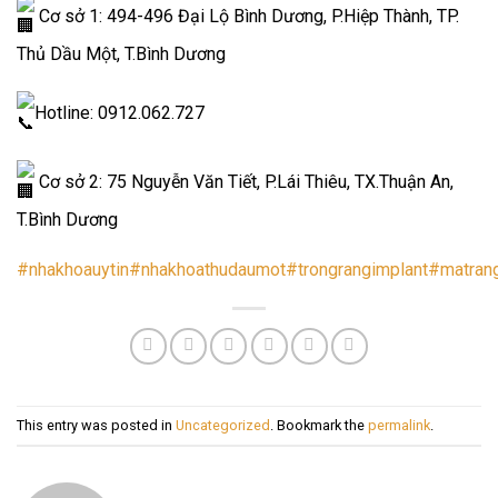
Cơ sở 1: 494-496 Đại Lộ Bình Dương, P.Hiệp Thành, TP.
Thủ Dầu Một, T.Bình Dương
Hotline: 0912.062.727
Cơ sở 2: 75 Nguyễn Văn Tiết, P.Lái Thiêu, TX.Thuận An,
T.Bình Dương
#nhakhoauytin
#nhakhoathudaumot
#trongrangimplant
#matran
This entry was posted in
Uncategorized
. Bookmark the
permalink
.