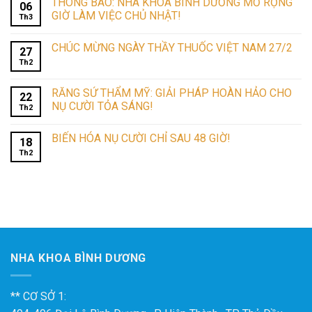
THÔNG BÁO: NHA KHOA BÌNH DƯƠNG MỞ RỘNG
06
GIỜ LÀM VIỆC CHỦ NHẬT!
Th3
CHÚC MỪNG NGÀY THẦY THUỐC VIỆT NAM 27/2
27
Th2
RĂNG SỨ THẨM MỸ: GIẢI PHÁP HOÀN HẢO CHO
22
NỤ CƯỜI TỎA SÁNG!
Th2
BIẾN HÓA NỤ CƯỜI CHỈ SAU 48 GIỜ!
18
Th2
NHA KHOA BÌNH DƯƠNG
** CƠ SỞ 1: