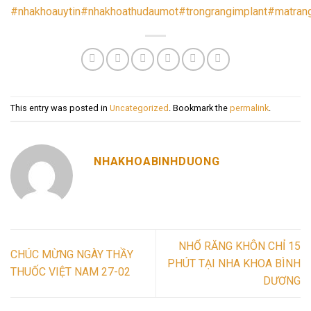
#nhakhoauytin
#nhakhoathudaumot
#trongrangimplant
#matran
This entry was posted in
Uncategorized
. Bookmark the
permalink
.
NHAKHOABINHDUONG
NHỔ RĂNG KHÔN CHỈ 15
CHÚC MỪNG NGÀY THẦY
PHÚT TẠI NHA KHOA BÌNH
THUỐC VIỆT NAM 27-02
DƯƠNG