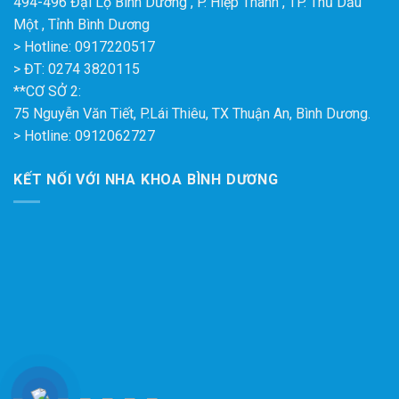
494-496 Đại Lộ Bình Dương , P. Hiệp Thành , TP. Thủ Dầu
Một , Tỉnh Bình Dương
> Hotline: 0917220517
> ĐT: 0274 3820115
**CƠ SỞ 2:
75 Nguyễn Văn Tiết, P.Lái Thiêu, TX Thuận An, Bình Dương.
> Hotline: 0912062727
KẾT NỐI VỚI NHA KHOA BÌNH DƯƠNG