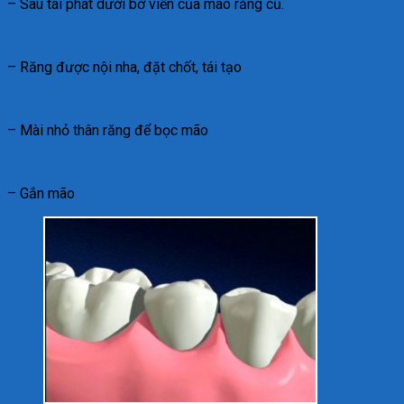
– Sâu tái phát dưới bờ viền của mão răng cũ.
– Răng được nội nha, đặt chốt, tái tạo
– Mài nhỏ thân răng để bọc mão
– Gắn mão