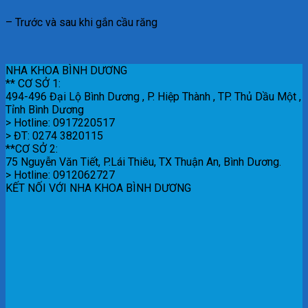
– Trước và sau khi gắn cầu răng
NHA KHOA BÌNH DƯƠNG
** CƠ SỞ 1:
494-496 Đại Lộ Bình Dương , P. Hiệp Thành , TP. Thủ Dầu Một ,
Tỉnh Bình Dương
> Hotline: 0917220517
> ĐT: 0274 3820115
**CƠ SỞ 2:
75 Nguyễn Văn Tiết, P.Lái Thiêu, TX Thuận An, Bình Dương.
> Hotline: 0912062727
KẾT NỐI VỚI NHA KHOA BÌNH DƯƠNG