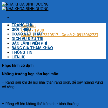
Skip
to
content
TRANG CHỦ
Contact
GIỚI THIỆU
08:00 - 19:30
CƠ SỞ VẬT CHẤT
Cơ sở 1: 0917220517 - Cơ sở 2: 0912062727
DỊCH VỤ ĐIỀU TRỊ
BẢO LÃNH VIỆN PHÍ
BẢNG GIÁ THAM KHẢO
THÔNG TIN
LIÊN HỆ
Phục hình cố định
Những trường hợp cần bọc mão:
– Răng sau khi đã nội nha, thân răng giòn, dễ gãy ngang vùng
cổ răng
– Răng vỡ lớn không thể trám như bình thường