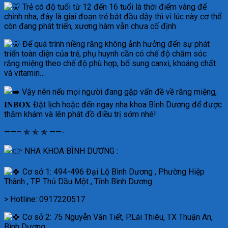
Trẻ có độ tuổi từ 12 đến 16 tuổi là thời điểm vàng để
chỉnh nha, đây là giai đoạn trẻ bắt đầu dậy thì vì lúc này cơ thể
còn đang phát triển, xương hàm vẫn chưa cố định
Để quá trình niềng răng không ảnh hưởng đến sự phát
triển toàn diện của trẻ, phụ huynh cần có chế độ chăm sóc
răng miệng theo chế độ phù hợp, bổ sung canxi, khoáng chất
và vitamin…
Vậy nên nếu mọi người đang gặp vấn đề về răng miệng,
𝐈𝐍𝐁𝐎𝐗 Đặt lịch hoặc đến ngay nha khoa Bình Dương để được
thăm khám và lên phát đồ điều trị sớm nhé!
——– ✯ ✯ ✯ ——-
NHA KHOA BÌNH DƯƠNG :
Cơ sở 1: 494-496 Đại Lộ Bình Dương , Phường Hiệp
Thành , TP. Thủ Dầu Một , Tỉnh Bình Dương
> Hotline: 0917220517
Cơ sở 2: 75 Nguyễn Văn Tiết, P.Lái Thiêu, TX Thuận An,
Bình Dương.