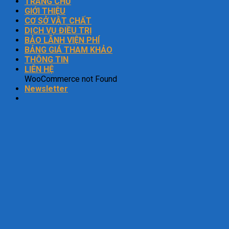
TRANG CHỦ
GIỚI THIỆU
CƠ SỞ VẬT CHẤT
DỊCH VỤ ĐIỀU TRỊ
BẢO LÃNH VIỆN PHÍ
BẢNG GIÁ THAM KHẢO
THÔNG TIN
LIÊN HỆ
WooCommerce not Found
Newsletter