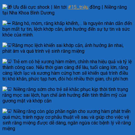
Ưu đãi cực shock | lên tới
#15_triệu
đồng | Niềng răng
tại Nha Khoa Bình Dương
Răng hô, móm, răng khấp khểnh,… là nguyên nhân dẫn đến
bạn mất tự tin, lệch khớp cắn, ảnh hưởng đến sự tự tin và sức
khỏe của mình.
Răng mọc lệch khiến sai khớp cắn, ảnh hưởng ăn nhai,
phát âm và quá trình vệ sinh răng miệng
Trẻ em có hệ xương hàm mềm, chỉnh nha hiệu quả và tỷ lệ
thành công cao. Nếu thời gian càng để lâu, tuổi càng lớn, răng
càng lệch lạc và xương hàm cứng hơn sẽ khiến quá trình điều
trị khó khăn, phức tạp hơn, đòi hỏi nhiều thời gian, chi phí hơn
Niềng răng sớm cho trẻ sẽ khắc phục kịp thời tình trạng
răng mọc sai lệch, hạn chế ảnh hưởng đến tính thẩm mỹ của
gương mặt và khớp cắn
Niềng răng còn góp phần ngăn cho xương hàm phát triển
quá mức, tránh nguy cơ phẫu thuật về sau và giúp cho việc vệ
sinh răng miệng được dễ dàng, ngăn ngừa các bệnh lý về răng
miệng