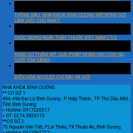
06
Th3
THÔNG BÁO: NHA KHOA BÌNH DƯƠNG MỞ RỘNG GIỜ
LÀM VIỆC CHỦ NHẬT!
27
Th2
CHÚC MỪNG NGÀY THẦY THUỐC VIỆT NAM 27/2
22
Th2
RĂNG SỨ THẨM MỸ: GIẢI PHÁP HOÀN HẢO CHO NỤ
CƯỜI TỎA SÁNG!
18
Th2
BIẾN HÓA NỤ CƯỜI CHỈ SAU 48 GIỜ!
NHA KHOA BÌNH DƯƠNG
** CƠ SỞ 1:
494-496 Đại Lộ Bình Dương , P. Hiệp Thành , TP. Thủ Dầu Một ,
Tỉnh Bình Dương
> Hotline: 0917220517
> ĐT: 0274 3820115
**CƠ SỞ 2:
75 Nguyễn Văn Tiết, P.Lái Thiêu, TX Thuận An, Bình Dương.
> Hotline: 0912062727