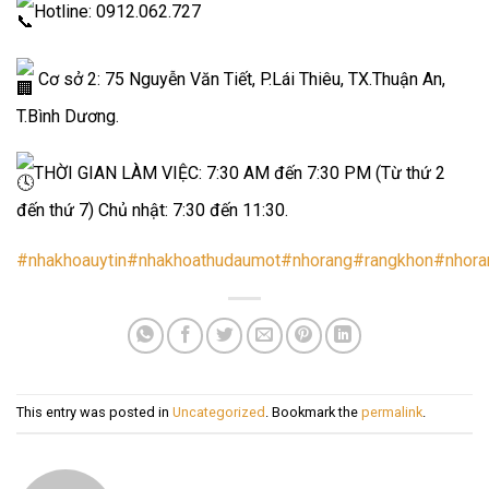
Hotline: 0912.062.727
Cơ sở 2: 75 Nguyễn Văn Tiết, P.Lái Thiêu, TX.Thuận An,
T.Bình Dương.
THỜI GIAN LÀM VIỆC: 7:30 AM đến 7:30 PM (Từ thứ 2
đến thứ 7) Chủ nhật: 7:30 đến 11:30.
#nhakhoauytin
#nhakhoathudaumot
#nhorang
#rangkhon
#nhora
This entry was posted in
Uncategorized
. Bookmark the
permalink
.