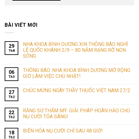
BÀI VIẾT MỚI
NHA KHOA BÌNH DƯƠNG XIN THÔNG BÁO NGHĨ
29
LỄ QUỐC KHÁNH 2/9 – 80 NĂM RẠNG RỠ NON
Th8
SÔNG
THÔNG BÁO: NHA KHOA BÌNH DƯƠNG MỞ RỘNG
06
GIỜ LÀM VIỆC CHỦ NHẬT!
Th3
CHÚC MỪNG NGÀY THẦY THUỐC VIỆT NAM 27/2
27
Th2
RĂNG SỨ THẨM MỸ: GIẢI PHÁP HOÀN HẢO CHO
22
NỤ CƯỜI TỎA SÁNG!
Th2
BIẾN HÓA NỤ CƯỜI CHỈ SAU 48 GIỜ!
18
Th2