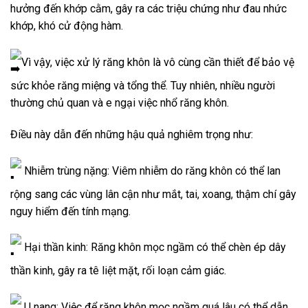
hưởng đến khớp cằm, gây ra các triệu chứng như đau nhức
khớp, khó cử động hàm.
Vì vậy, việc xử lý răng khôn là vô cùng cần thiết để bảo vệ
sức khỏe răng miệng và tổng thể. Tuy nhiên, nhiều người
thường chủ quan và e ngại việc nhổ răng khôn.
Điều này dẫn đến những hậu quả nghiêm trọng như:
Nhiễm trùng nặng: Viêm nhiễm do răng khôn có thể lan
rộng sang các vùng lân cận như mắt, tai, xoang, thậm chí gây
nguy hiểm đến tính mạng.
Hại thần kinh: Răng khôn mọc ngầm có thể chèn ép dây
thần kinh, gây ra tê liệt mặt, rối loạn cảm giác.
U nang: Việc để răng khôn mọc ngầm quá lâu có thể dẫn