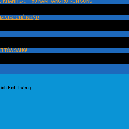
C KHÁNH 2/9 – 80 NĂM RẠNG RỠ NON SÔNG
M VIỆC CHỦ NHẬT!
I TỎA SÁNG!
 Tỉnh Bình Dương