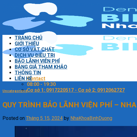
Skip
to
content
TRANG CHỦ
GIỚI THIỆU
CƠ SỞ VẬT CHẤT
DỊCH VỤ ĐIỀU TRỊ
BẢO LÃNH VIỆN PHÍ
BẢNG GIÁ THAM KHẢO
THÔNG TIN
LIÊN HỆ
Contact
08:00 - 19:30
Cơ sở 1: 0917220517 - Cơ sở 2: 0912062727
Uncategorized
QUY TRÌNH BẢO LÃNH VIỆN PHÍ – NH
Posted on
Tháng 5 15, 2024
by
NhaKhoaBinhDuong