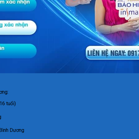
ơng:
16 tuổi)
g
 Bình Dương