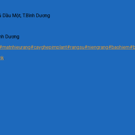
ủ Dầu Một, T.Bình Dương
Bình Dương
#matnhieurang
#cayghepimplant
#rangsu
#niengrang
#baohiem
#b
nk
.