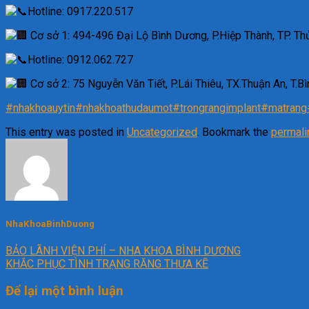
Hotline: 0917.220.517
Cơ sở 1: 494-496 Đại Lộ Bình Dương, P.Hiệp Thành, TP. Th
Hotline: 0912.062.727
Cơ sở 2: 75 Nguyễn Văn Tiết, P.Lái Thiêu, TX.Thuận An, T.
#nhakhoauytin
#nhakhoathudaumot
#trongrangimplant
#matrang
This entry was posted in
Uncategorized
. Bookmark the
permali
NhaKhoaBinhDuong
BẢO LÃNH VIỆN PHÍ – NHA KHOA BÌNH DƯƠNG
KHẮC PHỤC TÌNH TRẠNG RĂNG THƯA KẼ
Để lại một bình luận