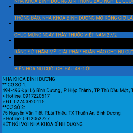
NHA KHOA BÌNH DƯƠNG XIN THÔNG BÁO NGHĨ LỄ QUỐ
06
Th3
THÔNG BÁO: NHA KHOA BÌNH DƯƠNG MỞ RỘNG GIỜ LÀ
27
Th2
CHÚC MỪNG NGÀY THẦY THUỐC VIỆT NAM 27/2
22
Th2
RĂNG SỨ THẨM MỸ: GIẢI PHÁP HOÀN HẢO CHO NỤ CƯỜ
18
Th2
BIẾN HÓA NỤ CƯỜI CHỈ SAU 48 GIỜ!
NHA KHOA BÌNH DƯƠNG
** CƠ SỞ 1:
494-496 Đại Lộ Bình Dương , P. Hiệp Thành , TP. Thủ Dầu Một ,
> Hotline: 0917220517
> ĐT: 0274 3820115
**CƠ SỞ 2:
75 Nguyễn Văn Tiết, P.Lái Thiêu, TX Thuận An, Bình Dương.
> Hotline: 0912062727
KẾT NỐI VỚI NHA KHOA BÌNH DƯƠNG