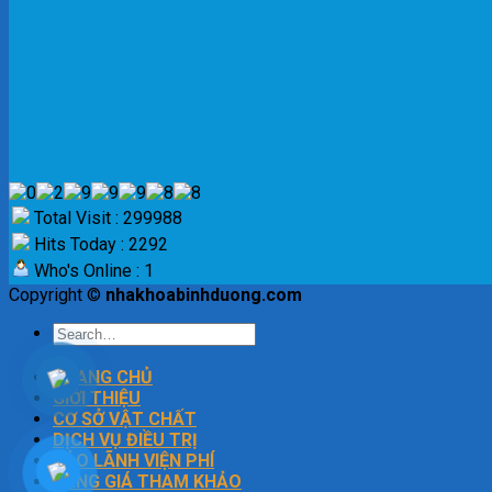
Total Visit : 299988
Hits Today : 2292
Who's Online : 1
Copyright ©
nhakhoabinhduong.com
TRANG CHỦ
GIỚI THIỆU
CƠ SỞ VẬT CHẤT
DỊCH VỤ ĐIỀU TRỊ
BẢO LÃNH VIỆN PHÍ
BẢNG GIÁ THAM KHẢO