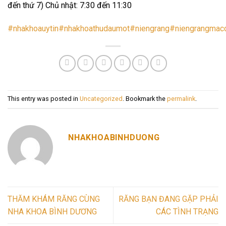
đến thứ 7) Chủ nhật: 7:30 đến 11:30
#nhakhoauytin
#nhakhoathudaumot
#niengrang
#niengrangmacc
This entry was posted in
Uncategorized
. Bookmark the
permalink
.
NHAKHOABINHDUONG
THĂM KHÁM RĂNG CÙNG
RĂNG BẠN ĐANG GẶP PHẢI
NHA KHOA BÌNH DƯƠNG
CÁC TÌNH TRẠNG