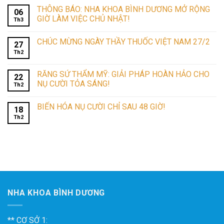
THÔNG BÁO: NHA KHOA BÌNH DƯƠNG MỞ RỘNG
06
GIỜ LÀM VIỆC CHỦ NHẬT!
Th3
CHÚC MỪNG NGÀY THẦY THUỐC VIỆT NAM 27/2
27
Th2
RĂNG SỨ THẨM MỸ: GIẢI PHÁP HOÀN HẢO CHO
22
NỤ CƯỜI TỎA SÁNG!
Th2
BIẾN HÓA NỤ CƯỜI CHỈ SAU 48 GIỜ!
18
Th2
NHA KHOA BÌNH DƯƠNG
** CƠ SỞ 1: