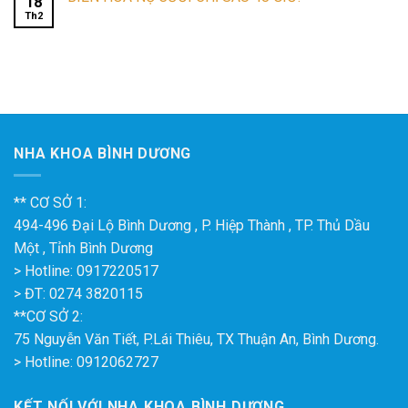
18
Th2
NHA KHOA BÌNH DƯƠNG
** CƠ SỞ 1:
494-496 Đại Lộ Bình Dương , P. Hiệp Thành , TP. Thủ Dầu
Một , Tỉnh Bình Dương
> Hotline: 0917220517
> ĐT: 0274 3820115
**CƠ SỞ 2:
75 Nguyễn Văn Tiết, P.Lái Thiêu, TX Thuận An, Bình Dương.
> Hotline: 0912062727
KẾT NỐI VỚI NHA KHOA BÌNH DƯƠNG