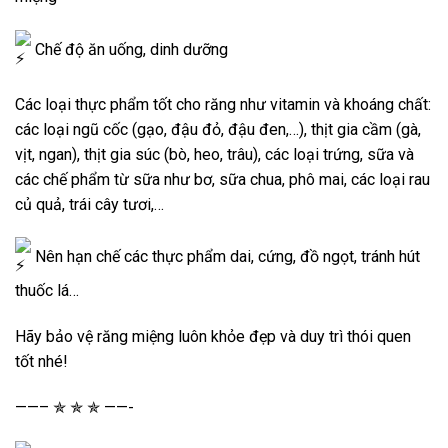
Chế độ ăn uống, dinh dưỡng
Các loại thực phẩm tốt cho răng như vitamin và khoáng chất:
các loại ngũ cốc (gạo, đậu đỏ, đậu đen,…), thịt gia cầm (gà,
vịt, ngan), thịt gia súc (bò, heo, trâu), các loại trứng, sữa và
các chế phẩm từ sữa như bơ, sữa chua, phô mai, các loại rau
củ quả, trái cây tươi,…
Nên hạn chế các thực phẩm dai, cứng, đồ ngọt, tránh hút
thuốc lá…
Hãy bảo vệ răng miệng luôn khỏe đẹp và duy trì thói quen
tốt nhé!
——– ✯ ✯ ✯ ——-