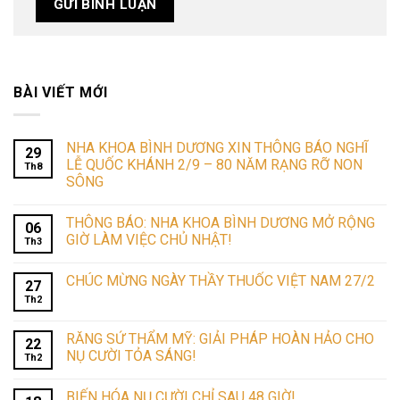
BÀI VIẾT MỚI
NHA KHOA BÌNH DƯƠNG XIN THÔNG BÁO NGHĨ
29
LỄ QUỐC KHÁNH 2/9 – 80 NĂM RẠNG RỠ NON
Th8
SÔNG
THÔNG BÁO: NHA KHOA BÌNH DƯƠNG MỞ RỘNG
06
GIỜ LÀM VIỆC CHỦ NHẬT!
Th3
CHÚC MỪNG NGÀY THẦY THUỐC VIỆT NAM 27/2
27
Th2
RĂNG SỨ THẨM MỸ: GIẢI PHÁP HOÀN HẢO CHO
22
NỤ CƯỜI TỎA SÁNG!
Th2
BIẾN HÓA NỤ CƯỜI CHỈ SAU 48 GIỜ!