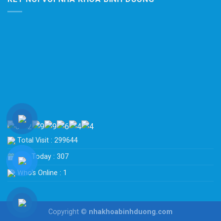
Total Visit : 299644
Hits Today : 307
Who's Online : 1
Copyright ©
nhakhoabinhduong.com