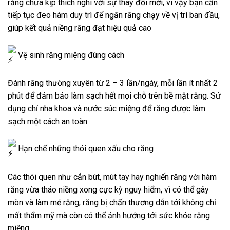
răng chưa kịp thích nghi với sự thay đổi mới, vì vậy bạn cần
tiếp tục đeo hàm duy trì để ngăn răng chạy về vị trí ban đầu,
giúp kết quả niềng răng đạt hiệu quả cao
Vệ
sinh răng miệng đúng cách
Đánh răng thường xuyên từ 2 – 3 lần/ngày, mỗi lần ít nhất 2
phút để đảm bảo làm sạch hết mọi chỗ trên bề mặt răng. Sử
dụng chỉ nha khoa và nước súc miệng để răng được làm
sạch một cách an toàn
Hạn chế những thói quen xấu cho răng
Các thói quen như cắn bút, mút tay hay nghiến răng với hàm
răng vừa tháo niềng xong cực kỳ nguy hiểm, vì có thể gây
mòn và làm mẻ răng, răng bị chấn thương dẫn tới không chỉ
mất thẩm mỹ mà còn có thể ảnh hưởng tới sức khỏe răng
miệng