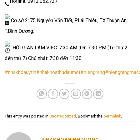
Hotline: 0912.062.727
Cơ sở 2: 75 Nguyễn Văn Tiết, P.Lái Thiêu, TX.Thuận An,
T.Bình Dương.
THỜI GIAN LÀM VIỆC: 7:30 AM đến 7:30 PM (Từ thứ 2
đến thứ 7) Chủ nhật: 7:30 đến 11:30
#nhakhoauytin
#nhakhoathudaumot
#niengrang
#niengrangmacc
This entry was posted in
Uncategorized
. Bookmark the
permalink
.
NHAKHOABINHDUONG