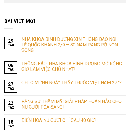
BÀI VIẾT MỚI
NHA KHOA BÌNH DƯƠNG XIN THÔNG BÁO NGHĨ
29
LỄ QUỐC KHÁNH 2/9 – 80 NĂM RẠNG RỠ NON
Th8
SÔNG
THÔNG BÁO: NHA KHOA BÌNH DƯƠNG MỞ RỘNG
06
GIỜ LÀM VIỆC CHỦ NHẬT!
Th3
CHÚC MỪNG NGÀY THẦY THUỐC VIỆT NAM 27/2
27
Th2
RĂNG SỨ THẨM MỸ: GIẢI PHÁP HOÀN HẢO CHO
22
NỤ CƯỜI TỎA SÁNG!
Th2
BIẾN HÓA NỤ CƯỜI CHỈ SAU 48 GIỜ!
18
Th2