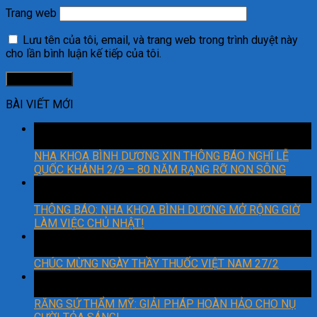
Trang web
Lưu tên của tôi, email, và trang web trong trình duyệt này
cho lần bình luận kế tiếp của tôi.
BÀI VIẾT MỚI
29
Th8
NHA KHOA BÌNH DƯƠNG XIN THÔNG BÁO NGHĨ LỄ
QUỐC KHÁNH 2/9 – 80 NĂM RẠNG RỠ NON SÔNG
06
Th3
THÔNG BÁO: NHA KHOA BÌNH DƯƠNG MỞ RỘNG GIỜ
LÀM VIỆC CHỦ NHẬT!
27
Th2
CHÚC MỪNG NGÀY THẦY THUỐC VIỆT NAM 27/2
22
Th2
RĂNG SỨ THẨM MỸ: GIẢI PHÁP HOÀN HẢO CHO NỤ