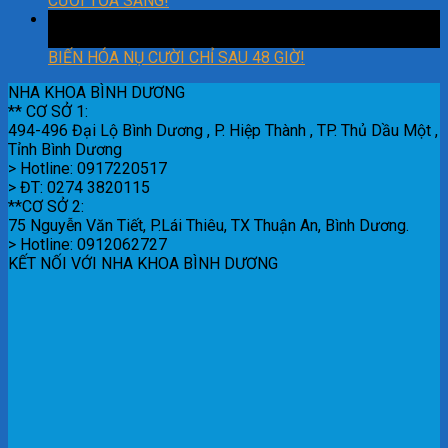
CƯỜI TỎA SÁNG!
18
Th2
BIẾN HÓA NỤ CƯỜI CHỈ SAU 48 GIỜ!
NHA KHOA BÌNH DƯƠNG
** CƠ SỞ 1:
494-496 Đại Lộ Bình Dương , P. Hiệp Thành , TP. Thủ Dầu Một ,
Tỉnh Bình Dương
> Hotline: 0917220517
> ĐT: 0274 3820115
**CƠ SỞ 2:
75 Nguyễn Văn Tiết, P.Lái Thiêu, TX Thuận An, Bình Dương.
> Hotline: 0912062727
KẾT NỐI VỚI NHA KHOA BÌNH DƯƠNG