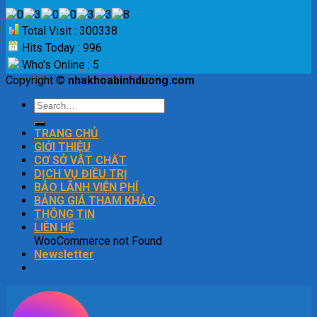
Total Visit : 300338
Hits Today : 996
Who's Online : 5
Copyright ©
nhakhoabinhduong.com
TRANG CHỦ
GIỚI THIỆU
CƠ SỞ VẬT CHẤT
DỊCH VỤ ĐIỀU TRỊ
BẢO LÃNH VIỆN PHÍ
BẢNG GIÁ THAM KHẢO
THÔNG TIN
LIÊN HỆ
WooCommerce not Found
Newsletter