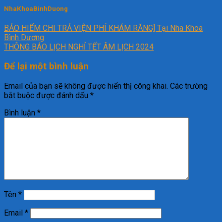
NhaKhoaBinhDuong
BẢO HIỂM CHI TRẢ VIỆN PHÍ KHÁM RĂNG] Tại Nha Khoa
Bình Dương
THÔNG BÁO LỊCH NGHỈ TẾT ÂM LỊCH 2024
Để lại một bình luận
Email của bạn sẽ không được hiển thị công khai.
Các trường
bắt buộc được đánh dấu
*
Bình luận
*
Tên
*
Email
*