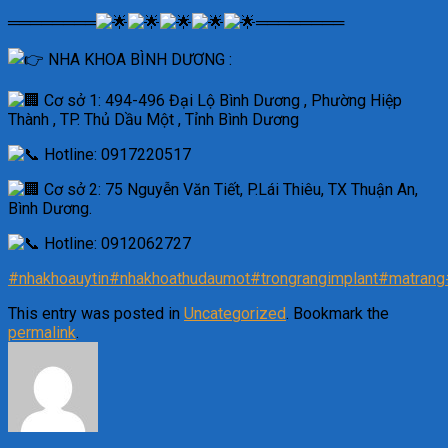
════════
════════
NHA KHOA BÌNH DƯƠNG :
Cơ sở 1: 494-496 Đại Lộ Bình Dương , Phường Hiệp
Thành , TP. Thủ Dầu Một , Tỉnh Bình Dương
Hotline: 0917220517
Cơ sở 2: 75 Nguyễn Văn Tiết, P.Lái Thiêu, TX Thuận An,
Bình Dương.
Hotline: 0912062727
#nhakhoauytin
#nhakhoathudaumot
#trongrangimplant
#matrang
This entry was posted in
Uncategorized
. Bookmark the
permalink
.