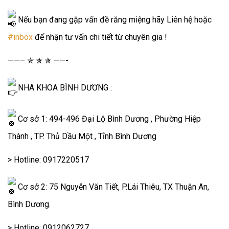
Nếu bạn đang gặp vấn đề răng miệng hãy Liên hệ hoặc
#inbox
để nhận tư vấn chi tiết từ chuyên gia !
——– ✯ ✯ ✯ ——-
NHA KHOA BÌNH DƯƠNG :
Cơ sở 1: 494-496 Đại Lộ Bình Dương , Phường Hiệp
Thành , TP. Thủ Dầu Một , Tỉnh Bình Dương
> Hotline: 0917220517
Cơ sở 2: 75 Nguyễn Văn Tiết, P.Lái Thiêu, TX Thuận An,
Bình Dương.
> Hotline: 0912062727