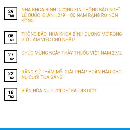
NHA KHOA BÌNH DƯƠNG XIN THÔNG BÁO NGHĨ
29
LỄ QUỐC KHÁNH 2/9 – 80 NĂM RẠNG RỠ NON
Th8
SÔNG
THÔNG BÁO: NHA KHOA BÌNH DƯƠNG MỞ RỘNG
06
GIỜ LÀM VIỆC CHỦ NHẬT!
Th3
CHÚC MỪNG NGÀY THẦY THUỐC VIỆT NAM 27/2
27
Th2
RĂNG SỨ THẨM MỸ: GIẢI PHÁP HOÀN HẢO CHO
22
NỤ CƯỜI TỎA SÁNG!
Th2
BIẾN HÓA NỤ CƯỜI CHỈ SAU 48 GIỜ!
18
Th2