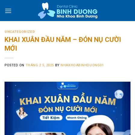
Skip
to
content
UNCATEGORIZED
KHAI XUÂN ĐẦU NĂM – ĐÓN NỤ CƯỜI
MỚI
POSTED ON
THÁNG 2 5, 2025
BY
NHAKHOABINHDUONG01