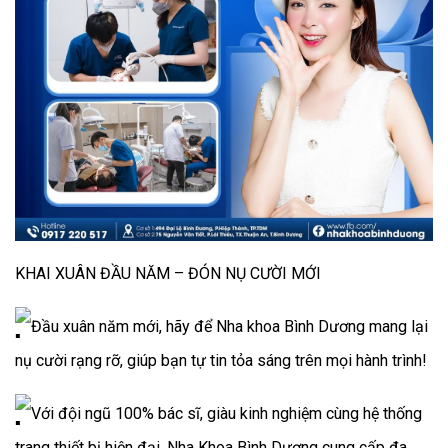
KHAI XUÂN ĐẦU NĂM – ĐÓN NỤ CƯỜI MỚI
Đầu xuân năm mới, hãy để Nha khoa Bình Dương mang lại
nụ cười rạng rỡ, giúp bạn tự tin tỏa sáng trên mọi hành trình!
Với đội ngũ 100% bác sĩ, giàu kinh nghiệm cùng hệ thống
trang thiết bị hiện đại, Nha Khoa Bình Dương cung cấp đa