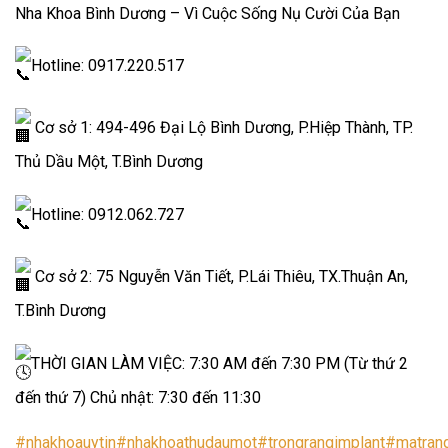
Nha Khoa Bình Dương – Vì Cuộc Sống Nụ Cười Của Bạn
Hotline: 0917.220.517
Cơ sở 1: 494-496 Đại Lộ Bình Dương, P.Hiệp Thành, TP.
Thủ Dầu Một, T.Bình Dương
Hotline: 0912.062.727
Cơ sở 2: 75 Nguyễn Văn Tiết, P.Lái Thiêu, TX.Thuận An,
T.Bình Dương
THỜI GIAN LÀM VIỆC: 7:30 AM đến 7:30 PM (Từ thứ 2
đến thứ 7) Chủ nhật: 7:30 đến 11:30
#nhakhoauytin
#nhakhoathudaumot
#trongrangimplant
#matran