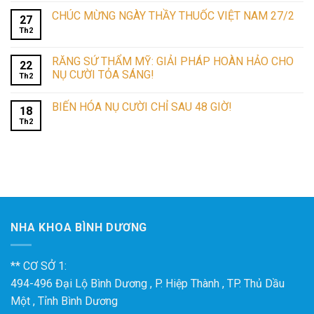
CHÚC MỪNG NGÀY THẦY THUỐC VIỆT NAM 27/2
27
Th2
RĂNG SỨ THẨM MỸ: GIẢI PHÁP HOÀN HẢO CHO
22
NỤ CƯỜI TỎA SÁNG!
Th2
BIẾN HÓA NỤ CƯỜI CHỈ SAU 48 GIỜ!
18
Th2
NHA KHOA BÌNH DƯƠNG
** CƠ SỞ 1:
494-496 Đại Lộ Bình Dương , P. Hiệp Thành , TP. Thủ Dầu
Một , Tỉnh Bình Dương