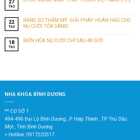
27
Th2
RĂNG SỨ THẨM MỸ: GIẢI PHÁP HOÀN HẢO CHO
22
NỤ CƯỜI TỎA SÁNG!
Th2
BIẾN HÓA NỤ CƯỜI CHỈ SAU 48 GIỜ!
18
Th2
NHA KHOA BÌNH DƯƠNG
** CƠ SỞ 1:
494-496 Đại Lộ Bình Dương , P. Hiệp Thành , TP. Thủ Dầu
Một , Tỉnh Bình Dương
> Hotline: 0917220517