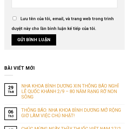
Lưu tên của tôi, email, và trang web trong trình
duyệt này cho lần bình luận kế tiếp của tôi.
BÀI VIẾT MỚI
NHA KHOA BÌNH DƯƠNG XIN THÔNG BÁO NGHĨ
29
LỄ QUỐC KHÁNH 2/9 – 80 NĂM RẠNG RỠ NON
Th8
SÔNG
THÔNG BÁO: NHA KHOA BÌNH DƯƠNG MỞ RỘNG
06
GIỜ LÀM VIỆC CHỦ NHẬT!
Th3
CHÚC MỪNG NGÀY THẦY THUỐC VIỆT NAM 27/2