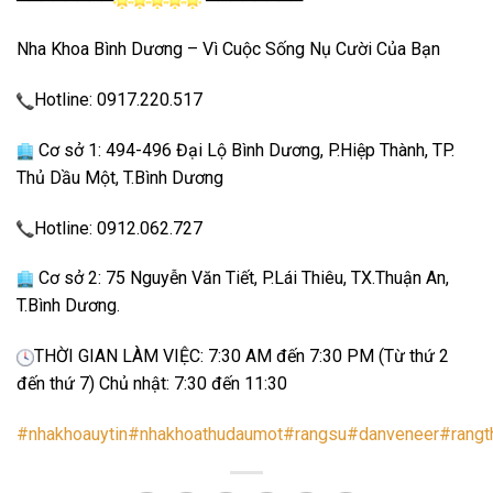
Nha Khoa Bình Dương – Vì Cuộc Sống Nụ Cười Của Bạn
Hotline: 0917.220.517
Cơ sở 1: 494-496 Đại Lộ Bình Dương, P.Hiệp Thành, TP.
Thủ Dầu Một, T.Bình Dương
Hotline: 0912.062.727
Cơ sở 2: 75 Nguyễn Văn Tiết, P.Lái Thiêu, TX.Thuận An,
T.Bình Dương.
THỜI GIAN LÀM VIỆC: 7:30 AM đến 7:30 PM (Từ thứ 2
đến thứ 7) Chủ nhật: 7:30 đến 11:30
#nhakhoauytin
#nhakhoathudaumot
#rangsu
#danveneer
#rangt