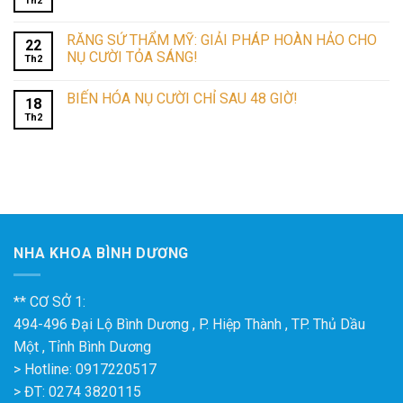
Th2
RĂNG SỨ THẨM MỸ: GIẢI PHÁP HOÀN HẢO CHO
22
NỤ CƯỜI TỎA SÁNG!
Th2
BIẾN HÓA NỤ CƯỜI CHỈ SAU 48 GIỜ!
18
Th2
NHA KHOA BÌNH DƯƠNG
** CƠ SỞ 1:
494-496 Đại Lộ Bình Dương , P. Hiệp Thành , TP. Thủ Dầu
Một , Tỉnh Bình Dương
> Hotline: 0917220517
> ĐT: 0274 3820115