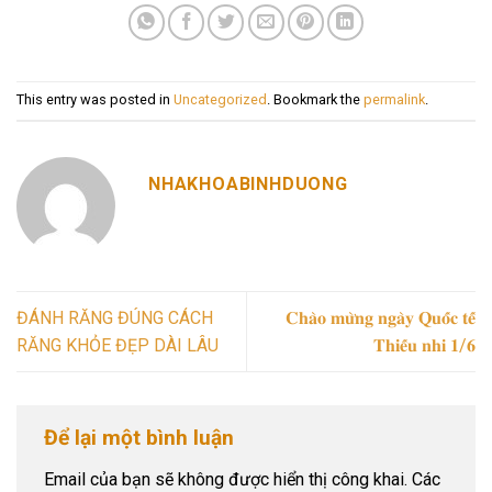
This entry was posted in
Uncategorized
. Bookmark the
permalink
.
NHAKHOABINHDUONG
ĐÁNH RĂNG ĐÚNG CÁCH
𝐂𝐡𝐚̀𝐨 𝐦𝐮̛̀𝐧𝐠 𝐧𝐠𝐚̀𝐲 𝐐𝐮𝐨̂́𝐜 𝐭𝐞̂́
RĂNG KHỎE ĐẸP DÀI LÂU
𝐓𝐡𝐢𝐞̂́𝐮 𝐧𝐡𝐢 𝟏/𝟔
Để lại một bình luận
Email của bạn sẽ không được hiển thị công khai.
Các