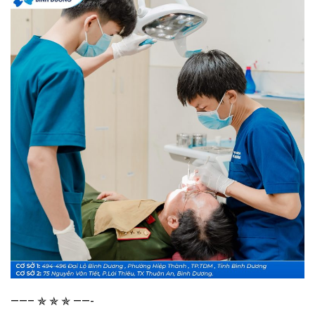
——– ✯ ✯ ✯ ——-