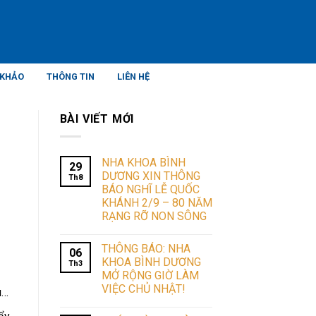
 KHẢO
THÔNG TIN
LIÊN HỆ
BÀI VIẾT MỚI
NHA KHOA BÌNH
29
DƯƠNG XIN THÔNG
Th8
BÁO NGHĨ LỄ QUỐC
KHÁNH 2/9 – 80 NĂM
RẠNG RỠ NON SÔNG
THÔNG BÁO: NHA
06
KHOA BÌNH DƯƠNG
Th3
MỞ RỘNG GIỜ LÀM
VIỆC CHỦ NHẬT!
u…