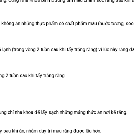
sáng. Cùng Nha Khoa Bình Dương tìm hiểu chăm sóc răng sau khi t
g, không ăn những thực phẩm có chất phẩm màu (nước tương, soc
ạnh (trong vòng 2 tuần sau khi tẩy trắng
răng) vì lúc này răng đ
g 2 tuần sau khi tẩy trắng răng.
ụng chỉ nha khoa để lấy sạch những mảng thức ăn nơi kẽ răng.
 sau khi ăn, nhằm duy trì màu răng được lâu hơn.