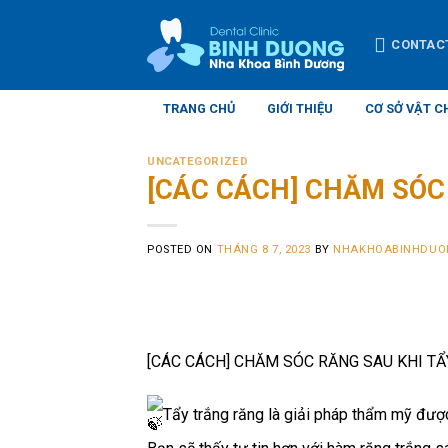
Skip
to
CONTAC
content
TRANG CHỦ
GIỚI THIỆU
CƠ SỞ VẬT C
UNCATEGORIZED
[CÁC CÁCH] CHĂM SÓC
POSTED ON
THÁNG 8 7, 2023
BY
NHAKHOABINHDUO
[CÁC CÁCH] CHĂM SÓC RĂNG SAU KHI T
Tẩy trắng răng là giải pháp thẩm mỹ được