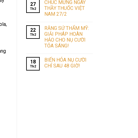
ẩy
CHÚC MỪNG NGÀY
27
THẦY THUỐC VIỆT
Th2
NAM 27/2
ola,
RĂNG SỨ THẨM MỸ:
22
GIẢI PHÁP HOÀN
Th2
HẢO CHO NỤ CƯỜI
TỎA SÁNG!
ang
BIẾN HÓA NỤ CƯỜI
18
CHỈ SAU 48 GIỜ!
Th2