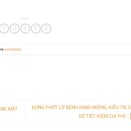
the
permalink
.
G
ĐỪNG PHỚT LỜ BỆNH RĂNG MIỆNG, ĐIỀU TRỊ 
ẰNG MẶT
ĐỂ TIẾT KIỆM CHI PHÍ