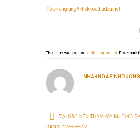
#taytrangrang
#nhakhoathudaumot
This entry was posted in
Uncategorized
. Bookmark 
NHAKHOABINHDUON
TẠI SAO NÊN THẨM MỸ NỤ CƯỜI B
DÁN SỨ VENEER ?