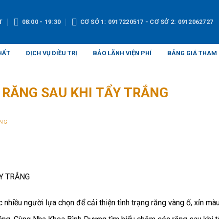
T
08:00 - 19:30
CƠ SỞ 1: 0917220517 - CƠ SỞ 2: 0912062727
HẤT
DỊCH VỤ ĐIỀU TRỊ
BẢO LÃNH VIỆN PHÍ
BẢNG GIÁ THAM
 RĂNG SAU KHI TẨY TRẮNG
NG
ẨY TRẮNG
 nhiều người lựa chọn để cải thiện tình trạng răng vàng ố, xỉn mà