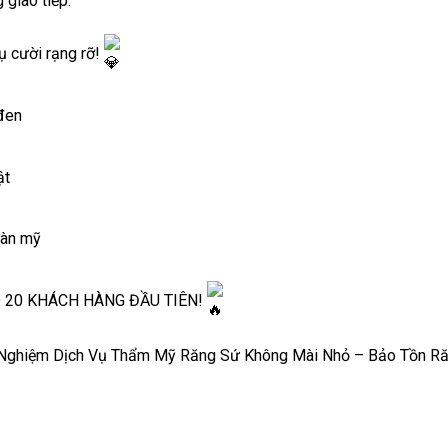
 giao tiếp.
ụ cười rạng rỡ!
 đen
ật
oàn mỹ
O 20 KHÁCH HÀNG ĐẦU TIÊN!
i Nghiệm Dịch Vụ Thẩm Mỹ Răng Sứ Không Mài Nhỏ – Bảo Tồn R