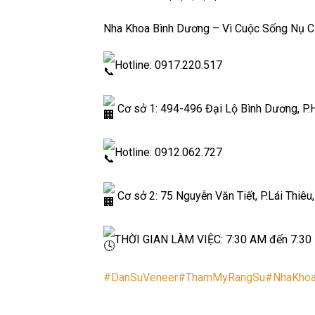
Nha Khoa Bình Dương – Vì Cuộc Sống Nụ C
Hotline: 0917.220.517
Cơ sở 1: 494-496 Đại Lộ Bình Dương, P.H
Hotline: 0912.062.727
Cơ sở 2: 75 Nguyễn Văn Tiết, P.Lái Thiêu
THỜI GIAN LÀM VIỆC: 7:30 AM đến 7:30 P
#DanSuVeneer
#ThamMyRangSu
#NhaKhoa