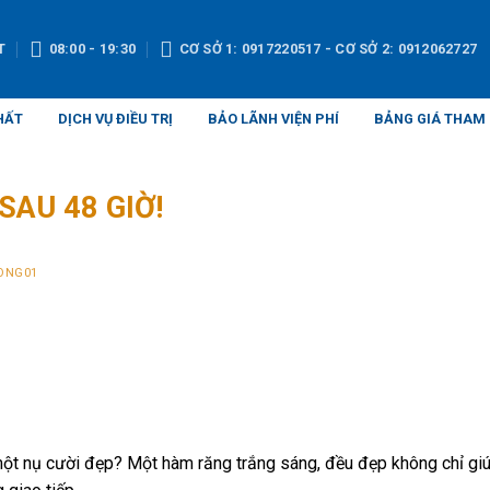
T
08:00 - 19:30
CƠ SỞ 1: 0917220517 - CƠ SỞ 2: 0912062727
HẤT
DỊCH VỤ ĐIỀU TRỊ
BẢO LÃNH VIỆN PHÍ
BẢNG GIÁ THAM
SAU 48 GIỜ!
ONG01
ột nụ cười đẹp? Một hàm răng trắng sáng, đều đẹp không chỉ gi