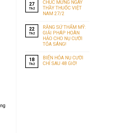
CHÚC MỪNG NGÀY
27
THẦY THUỐC VIỆT
Th2
NAM 27/2
RĂNG SỨ THẨM MỸ:
22
GIẢI PHÁP HOÀN
Th2
HẢO CHO NỤ CƯỜI
TỎA SÁNG!
BIẾN HÓA NỤ CƯỜI
18
CHỈ SAU 48 GIỜ!
Th2
ăng