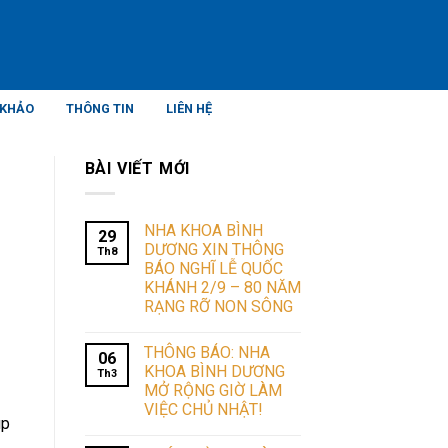
 KHẢO
THÔNG TIN
LIÊN HỆ
BÀI VIẾT MỚI
NHA KHOA BÌNH
29
DƯƠNG XIN THÔNG
Th8
BÁO NGHĨ LỄ QUỐC
KHÁNH 2/9 – 80 NĂM
RẠNG RỠ NON SÔNG
THÔNG BÁO: NHA
06
KHOA BÌNH DƯƠNG
Th3
MỞ RỘNG GIỜ LÀM
VIỆC CHỦ NHẬT!
úp