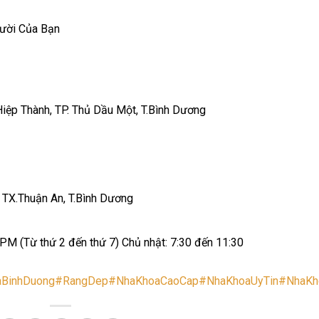
ười Của Bạn
iệp Thành, TP. Thủ Dầu Một, T.Bình Dương
, TX.Thuận An, T.Bình Dương
M (Từ thứ 2 đến thứ 7) Chủ nhật: 7:30 đến 11:30
BinhDuong
#RangDep
#NhaKhoaCaoCap
#NhaKhoaUyTin
#NhaKh