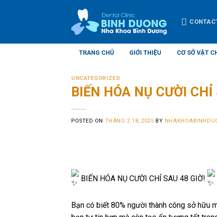
Skip
to
CONTAC
content
TRANG CHỦ
GIỚI THIỆU
CƠ SỞ VẬT C
UNCATEGORIZED
BIẾN HÓA NỤ CƯỜI CHỈ 
POSTED ON
THÁNG 2 18, 2025
BY
NHAKHOABINHDU
BIẾN HÓA NỤ CƯỜI CHỈ SAU 48 GIỜ!
Bạn có biết 80% người thành công sở hữu m