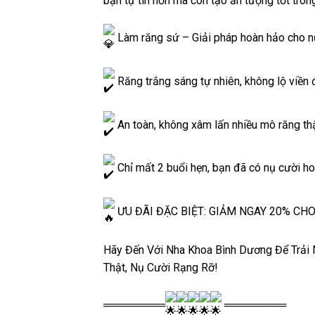
bạn tự tin hơn mà còn tạo ấn tượng tốt trong
Làm răng sứ – Giải pháp hoàn hảo cho n
Răng trắng sáng tự nhiên, không lộ viền
An toàn, không xâm lấn nhiều mô răng th
Chỉ mất 2 buổi hẹn, bạn đã có nụ cười h
ƯU ĐÃI ĐẶC BIỆT: GIẢM NGAY 20% CH
Hãy Đến Với Nha Khoa Bình Dương Để Trả
Thật, Nụ Cười Rạng Rỡ!
════════
════════