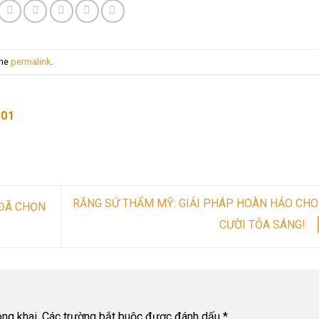
the
permalink
.
01
RĂNG SỨ THẨM MỸ: GIẢI PHÁP HOÀN HẢO CHO
 ĐÃ CHỌN
CƯỜI TỎA SÁNG!
ng khai.
Các trường bắt buộc được đánh dấu
*